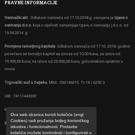
PRAVNE INFORMACIJE
Osnivački akt
: Odlukom osnivača od 17.10.2018.g. usvojena je
Izjava o
osnivanju d.o.o.
koja u cijelosti zamjenjuje Izjavu o osnivanju j.d.o.o. od
15.04.2014. g.
Promjene temeljnog kapitala
: Odlukom osnivača od 17.10. 2018. godine
povećava se temeljni kapital sa iznosa od 10,00 kuna, za iznos od
19.990,00 kuna, na iznos od 20.000,00 kuna, gotovinskom uplatom u
novcu
Trgovački sud u Osijeku
, MBS : 030146615, Tt-18 / 6292-3
OIB : 74111443692
MB : 4219287
Ova web stranica koristi kolačiće (engl.
Cookies) radi pružanja boljeg korisničkog
IBAN : HR 0323600001102677886 ZABA
iskustva i funkcionalnosti. Postavke
kolačića možete kontrolirati i konfigurirati u