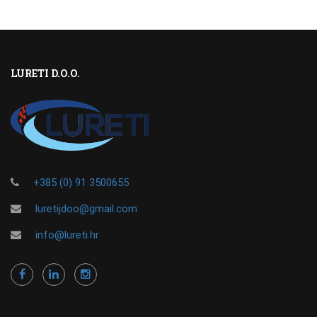
LURETI D.O.O.
+385 (0) 91 3500655
luretijdoo@gmail.com
info@lureti.hr