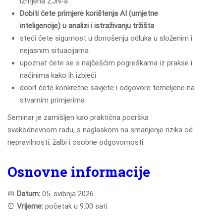
izmjena ZJN-a
Dobiti ćete primjere korištenja AI (umjetne
inteligencije) u analizi i istraživanju tržišta
steći ćete sigurnost u donošenju odluka u složenim i
nejasnim situacijama
upoznat ćete se s najčešćim pogreškama iz prakse i
načinima kako ih izbjeći
dobit ćete konkretne savjete i odgovore temeljene na
stvarnim primjerima
Seminar je zamišljen kao praktična podrška
svakodnevnom radu, s naglaskom na smanjenje rizika od
nepravilnosti, žalbi i osobne odgovornosti.
Osnovne informacije
📅
Datum:
05. svibnja 2026.
⏰
Vrijeme:
početak u 9:00 sati