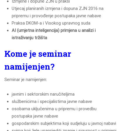
Izmjene i dopune ZJN u praksi
Utjecaj planiranih izmjena i dopuna ZJN 2016 na
pripremu i provođenje postupaka javne nabave
Praksa DKOM-a i Visokog upravnog suda
AI (umjetna inteligencija) primjena u analizi i
istraživanju tržišta
Kome je seminar
namijenjen?
Seminar je namijenjen:
javnim i sektorskim naručiteljima
službenicima i specijalistima javne nabave
osobama uključenima u pripremu i provedbu
postupaka javne nabave
gospodarskim subjektima koji sudjeluju u javnoj nabavi
svima koji žele unaprijediti znanje i sigurnost u primjeni