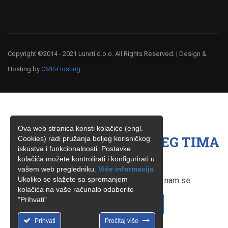
Copyright ©2014 - 2021 Lureti d.o.o. All Rights Reserved. | Design &
Hosting by
CMR-Hosting
.
Ova web stranica koristi kolačiće (engl.
ŽELITE BITI ČLAN NAŠEG TIMA
Cookies) radi pružanja boljeg korisničkog
iskustva i funkcionalnosti. Postavke
?
kolačića možete kontrolirati i konfigurirati u
vašem web pregledniku.
Više informacija
Ukoliko se slažete sa spremanjem
Ukoliko ste zainteresirani, obratite nam se.
kolačića na vaše računalo odaberite
"Prihvati"
KONTAKTIRAJTE NAS
Prihvati
Pročitaj više