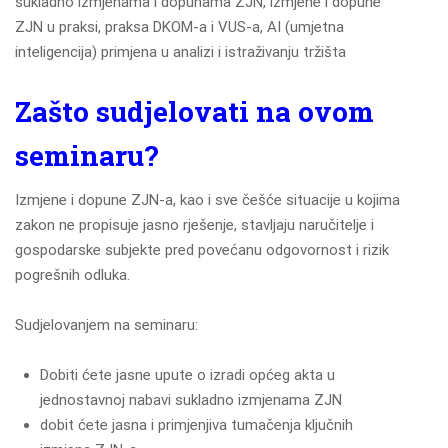
sukladno izmjenama i dopunama ZJN, izmjene i dopune
ZJN u praksi, praksa DKOM-a i VUS-a, AI (umjetna
inteligencija) primjena u analizi i istraživanju tržišta
Zašto sudjelovati na ovom
seminaru?
Izmjene i dopune ZJN-a, kao i sve češće situacije u kojima
zakon ne propisuje jasno rješenje, stavljaju naručitelje i
gospodarske subjekte pred povećanu odgovornost i rizik
pogrešnih odluka.
Sudjelovanjem na seminaru:
Dobiti ćete jasne upute o izradi općeg akta u
jednostavnoj nabavi sukladno izmjenama ZJN
dobit ćete jasna i primjenjiva tumačenja ključnih