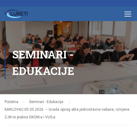
SEMINARI -
EDUKACIJE
Početna
Seminari - Edukacije
KARLOVAC-05.05.2026. – Izrada općeg akta jednostavne nabave, izmjene
ZJN te praksa DKOM-a i VUS-a