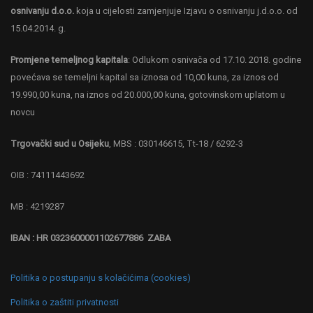
osnivanju d.o.o.
koja u cijelosti zamjenjuje Izjavu o osnivanju j.d.o.o. od
15.04.2014. g.
Promjene temeljnog kapitala
: Odlukom osnivača od 17.10. 2018. godine
povećava se temeljni kapital sa iznosa od 10,00 kuna, za iznos od
19.990,00 kuna, na iznos od 20.000,00 kuna, gotovinskom uplatom u
novcu
Trgovački sud u Osijeku
, MBS : 030146615, Tt-18 / 6292-3
OIB : 74111443692
MB : 4219287
IBAN : HR 0323600001102677886 ZABA
Politika o postupanju s kolačićima (cookies)
Politika o zaštiti privatnosti