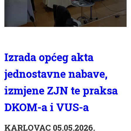
Izrada općeg akta
jednostavne nabave,
izmjene ZJN te praksa
DKOM-a i VUS-a
KARLOVAC 05.05.2026.