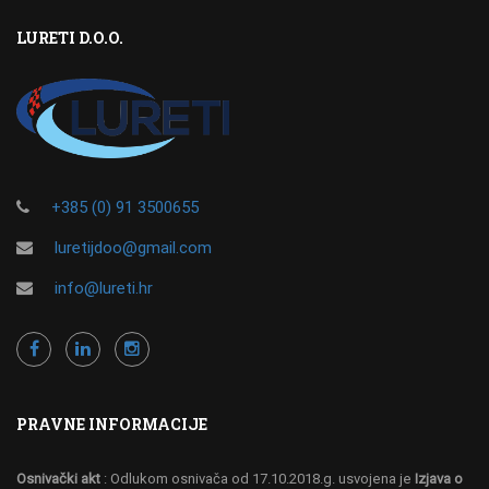
LURETI D.O.O.
+385 (0) 91 3500655
luretijdoo@gmail.com
info@lureti.hr
PRAVNE INFORMACIJE
Osnivački akt
: Odlukom osnivača od 17.10.2018.g. usvojena je
Izjava o