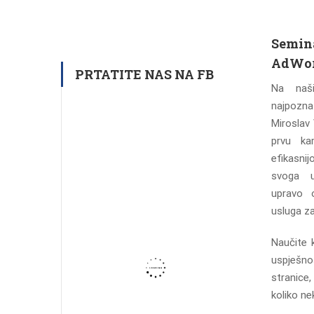
Semina
AdWor
PRTATITE NAS NA FB
Na naš
najpozna
Miroslav 
prvu kam
efikasni
svoga u
upravo 
usluga za
Naučite 
uspješno
stranice
koliko ne