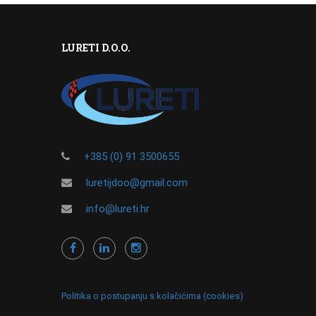
LURETI D.O.O.
+385 (0) 91 3500655
luretijdoo@gmail.com
info@lureti.hr
Politika o postupanju s kolačićima (cookies)