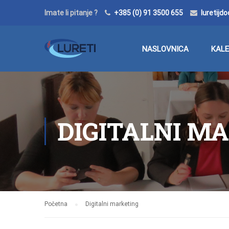
Imate li pitanje ?
+385 (0) 91 3500 655
luretij
NASLOVNICA
KAL
DIGITALNI M
Početna
Digitalni marketing