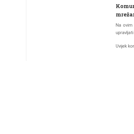
Komun
mrež
Na ovim 
upravljat
Uvijek ko