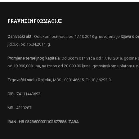
PRAVNE INFORMACIJE
Osnivački akt
: Odlukom osnivača od 17.10.2018.g. usvojena je
Izjava o o
j.d.o.o. od 15.04.2014. g.
Promjene temeljnog kapitala
: Odlukom osnivača od 17.10. 2018. godine p
od 19.990,00 kuna, na iznos od 20.000,00 kuna, gotovinskom uplatom u 
Trgovački sud u Osijeku
, MBS : 030146615, Tt-18 / 6292-3
OIB : 74111443692
MB : 4219287
IBAN : HR 0323600001102677886 ZABA