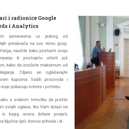
ri i radionice Google
ds i Analytics
im seminarima uz jednog od
tijih predavača na ovu temu gosp.
Varga, naučite kako postaviti svoju
panju ili postojeću učiniti još
jom, kako da izvučete maksimum od
laganja. Ciljano se oglašavajte
onim kupcima Vaših proizvoda i
 koje pokazuju interes i potrebu.
kako u svakom trenutku da pratite
st svojih oglasa, tko Vam dolazi na
, iz kojeg izvora dolaze posjeti,
ka ključna riječ donosi prihoda i dr.