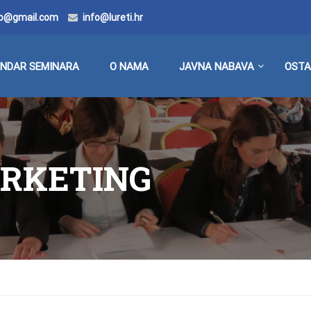
doo@gmail.com
info@lureti.hr
ENDAR SEMINARA
O NAMA
JAVNA NABAVA
OSTA
ARKETING