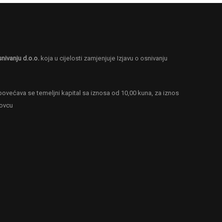
snivanju d.o.o.
koja u cijelosti zamjenjuje Izjavu o osnivanju
ovećava se temeljni kapital sa iznosa od 10,00 kuna, za iznos
novcu