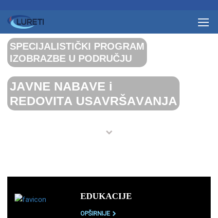
S
P
E
C
I
J
A
L
I
S
T
I
Č
K
I
P
R
O
G
R
A
M
I
Z
O
B
R
A
Z
B
E
U
P
O
D
R
U
Č
J
U
J
A
V
N
E
N
A
B
A
V
E
i
R
E
D
O
V
I
T
A
U
S
A
V
R
Š
A
V
A
N
J
A
EDUKACIJE
OPŠIRNIJE