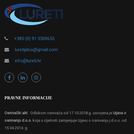
+385 (0) 91 3500655
luretijdoo@gmail.com
info@lureti.hr
PRAVNE INFORMACIJE
Osnivački akt
: Odlukom osnivača od 17.10.2018.g. usvojena je
Izjava o
osnivanju d.o.o.
koja u cijelosti zamjenjuje Izjavu o osnivanju j.d.o.o. od
15.04.2014. g.