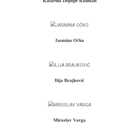
Katarina Depope Radman
Jasmina Očko
Ilija Brajković
Miroslav Varga