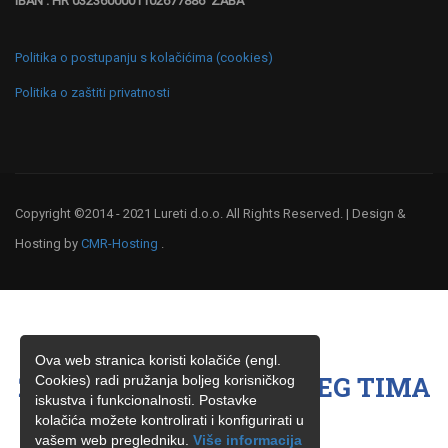
IBAN : HR 0323600001102677886 ZABA
Politika o postupanju s kolačićima (cookies)
Politika o zaštiti privatnosti
Copyright ©2014 - 2021 Lureti d.o.o. All Rights Reserved. | Design &
Hosting by
CMR-Hosting
.
Ova web stranica koristi kolačiće (engl.
ŽELITE BITI ČLAN NAŠEG TIMA
Cookies) radi pružanja boljeg korisničkog
iskustva i funkcionalnosti. Postavke
?
kolačića možete kontrolirati i konfigurirati u
vašem web pregledniku.
Više informacija