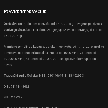
PRAVNE INFORMACIJE
Osnivački akt
: Odlukom osnivača od 17.10.2018.g. usvojena je
Izjava o
osnivanju d.o.o.
koja u cijelosti zamjenjuje Izjavu o osnivanju j.d.o.o. od
15.04.2014. g.
Promjene temeljnog kapitala
: Odlukom osnivača od 17.10. 2018. godine
povećava se temeljni kapital sa iznosa od 10,00 kuna, za iznos od
19.990,00 kuna, na iznos od 20.000,00 kuna, gotovinskom uplatom u
novcu
Trgovački sud u Osijeku
, MBS : 030146615, Tt-18 / 6292-3
OIB : 74111443692
MB : 4219287