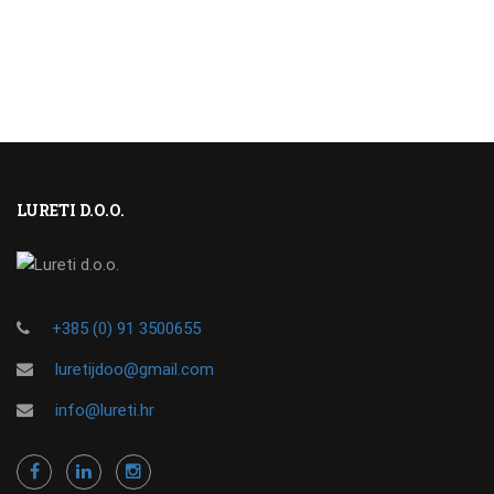
LURETI D.O.O.
+385 (0) 91 3500655
luretijdoo@gmail.com
info@lureti.hr