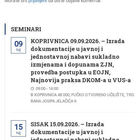
Morate biti
prijavljeni
da biste objavili komentar.
SEMINARI
KOPRIVNICA 09.09.2026. – Izrada
09
dokumentacije u javnoj i
ruj
jednostavnoj nabavi sukladno
izmjenama i dopunama ZJN,
provedba postupka u EOJN,
Najnovija praksa DKOM-a u VUS-a
09:00 - 16:00
KOPRIVNICA 48 000, PUČKO OTVORENO UČILIŠTE, TRG
BANA JOSIPA JELAČIĆA 6
SISAK 15.09.2026. – Izrada
15
dokumentacije u javnoj i
ruj
jednostavnoj nabavi sukladno