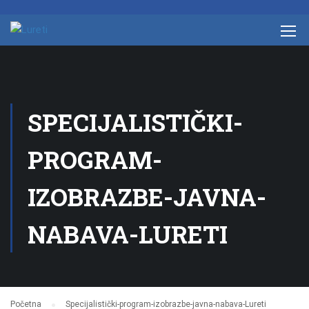
SPECIJALISTIČKI-
PROGRAM-
IZOBRAZBE-JAVNA-
NABAVA-LURETI
Početna
Specijalistički-program-izobrazbe-javna-nabava-Lureti