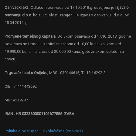
Osnivački akt
: Odlukom osnivača od 17.10.2018.g. usvojena je
Izjava o
osnivanju d.o.o.
koja u cijelosti zamjenjuje Izjavu o osnivanju j.d.o.o. od
15.04.2014. g.
Promjene temeljnog kapitala
: Odlukom osnivača od 17.10. 2018. godine
povećava se temeljni kapital sa iznosa od 10,00 kuna, za iznos od
19.990,00 kuna, na iznos od 20.000,00 kuna, gotovinskom uplatom u
novcu
Trgovački sud u Osijeku
, MBS : 030146615, Tt-18 / 6292-3
OIB : 74111443692
MB : 4219287
IBAN : HR 0323600001102677886 ZABA
Politika o postupanju s kolačićima (cookies)