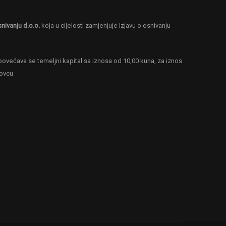
snivanju d.o.o.
koja u cijelosti zamjenjuje Izjavu o osnivanju
ovećava se temeljni kapital sa iznosa od 10,00 kuna, za iznos
novcu