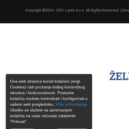
Copyright ©2014 - 2021 Lureti d.o.o. All Rights Reserved. | D
ŽEL
Ova web stranica koristi kolačiće (engl.
Cookies) radi pružanja boljeg korisničkog
iskustva i funkcionalnosti. Postavke
kolačića možete kontrolirati i konfigurirati u
vašem web pregledniku.
Više informacija
Ukoliko se slažete sa spremanjem
kolačića na vaše računalo odaberite
"Prihvati"