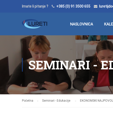
Imate li pitanje ?
+385 (0) 91 3500 655
luretij
NASLOVNICA
KAL
SEMINARI - 
Početna
Seminari - Edukacije
EKONOMSKI NAJPOVOL