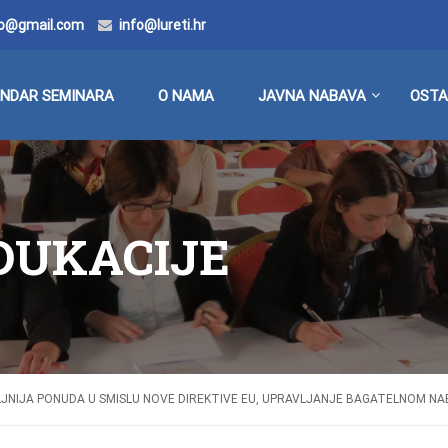
doo@gmail.com
info@lureti.hr
ENDAR SEMINARA
O NAMA
JAVNA NABAVA
OSTA
EDUKACIJE
JNIJA PONUDA U SMISLU NOVE DIREKTIVE EU, UPRAVLJANJE BAGATELNOM N