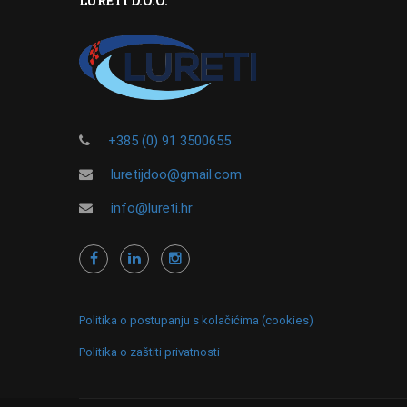
LURETI D.O.O.
+385 (0) 91 3500655
luretijdoo@gmail.com
info@lureti.hr
Politika o postupanju s kolačićima (cookies)
Politika o zaštiti privatnosti