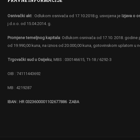
PRAVNE INFORMACIJE
Osnivački akt
: Odlukom osnivača od 17.10.2018.g. usvojena je
Izjava o o
j.d.o.o. od 15.04.2014. g.
Promjene temeljnog kapitala
: Odlukom osnivača od 17.10. 2018. godine p
od 19.990,00 kuna, na iznos od 20.000,00 kuna, gotovinskom uplatom u 
Trgovački sud u Osijeku
, MBS : 030146615, Tt-18 / 6292-3
OIB : 74111443692
MB : 4219287
IBAN : HR 0323600001102677886 ZABA