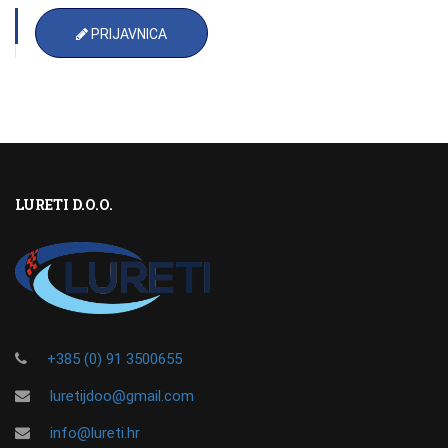
PRIJAVNICA
LURETI D.O.O.
+385 (0) 91 3500655
luretijdoo@gmail.com
info@lureti.hr