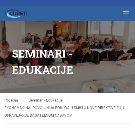
SEMINARI -
EDUKACIJE
Početna
Seminari - Edukacije
EKONOMSKI NAJPOVOLJNIJA PONUDA U SMISLU NOVE DIREKTIVE EU, I
UPRAVLJANJE BAGATELNOM NABAVOM