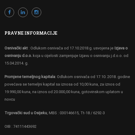
PRAVNE INFORMACIJE
Osnivački akt
: Odlukom osnivača od 17.10.2018.g. usvojena je
Izjava o
osnivanju d.o.o.
koja u cijelosti zamjenjuje Izjavu o osnivanju j.d.o.o. od
15.04.2014. g.
Promjene temeljnog kapitala
: Odlukom osnivača od 17.10. 2018. godine
povećava se temeljni kapital sa iznosa od 10,00 kuna, za iznos od
19.990,00 kuna, na iznos od 20.000,00 kuna, gotovinskom uplatom u
novcu
Trgovački sud u Osijeku
, MBS : 030146615, Tt-18 / 6292-3
OIB : 74111443692