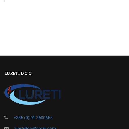
LURETI D.O.O.
+385 (0) 91 3500655
luretijdoo@gmail.com