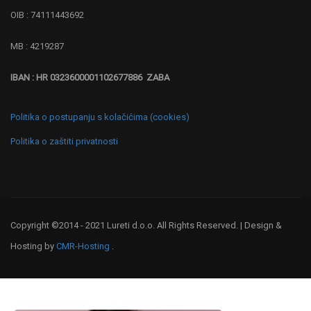
OIB : 74111443692
MB : 4219287
IBAN : HR 0323600001102677886 ZABA
Politika o postupanju s kolačićima (cookies)
Politika o zaštiti privatnosti
Copyright ©2014 - 2021 Lureti d.o.o. All Rights Reserved. | Design &
Hosting by
CMR-Hosting
.