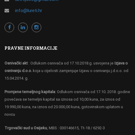
info@lureti.hr
PRAVNE INFORMACIJE
Osnivački akt
: Odlukom osnivača od 17.10.2018.g. usvojena je
Izjava o
osnivanju d.o.o.
koja u cijelosti zamjenjuje Izjavu o osnivanju j.d.o.o. od
15.04.2014. g.
Promjene temeljnog kapitala
: Odlukom osnivača od 17.10. 2018. godine
povećava se temeljni kapital sa iznosa od 10,00 kuna, za iznos od
19.990,00 kuna, na iznos od 20.000,00 kuna, gotovinskom uplatom u
novcu
Trgovački sud u Osijeku
, MBS : 030146615, Tt-18 / 6292-3