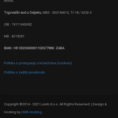
novcu
Trgovački sud u Osijeku
, MBS : 030146615, Tt-18 / 6292-3
OIB : 74111443692
MB : 4219287
IBAN : HR 0323600001102677886 ZABA
Politika o postupanju s kolačićima (cookies)
Politika o zaštiti privatnosti
Copyright ©2014 - 2021 Lureti d.o.o. All Rights Reserved. | Design &
Hosting by
CMR-Hosting
.