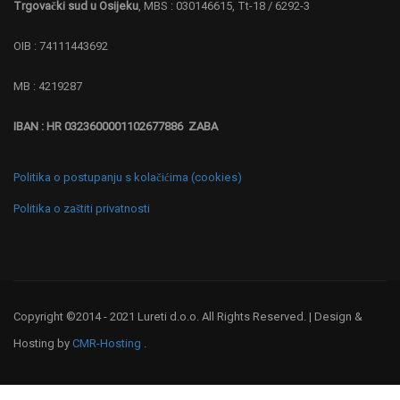
Trgovački sud u Osijeku
, MBS : 030146615, Tt-18 / 6292-3
OIB : 74111443692
MB : 4219287
IBAN : HR 0323600001102677886 ZABA
Politika o postupanju s kolačićima (cookies)
Politika o zaštiti privatnosti
Copyright ©2014 - 2021 Lureti d.o.o. All Rights Reserved. | Design &
Hosting by
CMR-Hosting
.