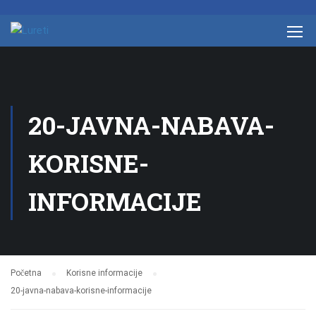
20-JAVNA-NABAVA-
KORISNE-
INFORMACIJE
Početna
Korisne informacije
20-javna-nabava-korisne-informacije