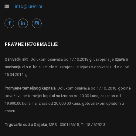
info@lureti.hr
PRAVNE INFORMACIJE
Osnivački akt
: Odlukom osnivača od 17.10.2018.g. usvojena je
Izjava o
osnivanju d.o.o.
koja u cijelosti zamjenjuje Izjavu o osnivanju j.d.o.o. od
15.04.2014. g.
Promjene temeljnog kapitala
: Odlukom osnivača od 17.10. 2018. godine
povećava se temeljni kapital sa iznosa od 10,00 kuna, za iznos od
19.990,00 kuna, na iznos od 20.000,00 kuna, gotovinskom uplatom u
novcu
Trgovački sud u Osijeku
, MBS : 030146615, Tt-18 / 6292-3