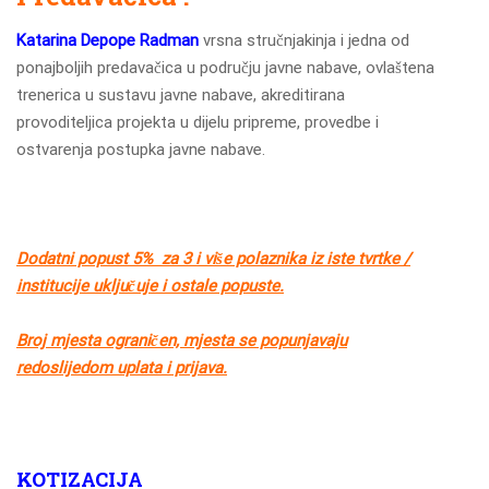
Katarina Depope Radman
vrsna stručnjakinja i jedna od
ponajboljih predavačica u području javne nabave, ovlaštena
trenerica u sustavu javne nabave, akreditirana
provoditeljica projekta u dijelu pripreme, provedbe i
ostvarenja postupka javne nabave.
Dodatni popust 5% za 3 i više polaznika iz iste tvrtke /
institucije uključuje i ostale popuste.
Broj mjesta ograničen, mjesta se popunjavaju
redoslijedom uplata i prijava.
KOTIZACIJA