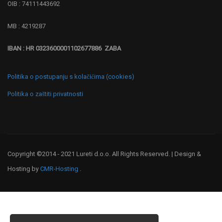
OIB : 74111443692
MB : 4219287
IBAN : HR 0323600001102677886 ZABA
Politika o postupanju s kolačićima (cookies)
Politika o zaštiti privatnosti
Copyright ©2014 - 2021 Lureti d.o.o. All Rights Reserved. | Design &
Hosting by
CMR-Hosting
.