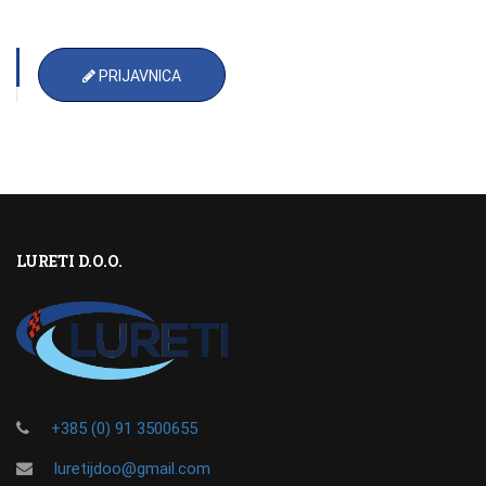
PRIJAVNICA
LURETI D.O.O.
+385 (0) 91 3500655
luretijdoo@gmail.com