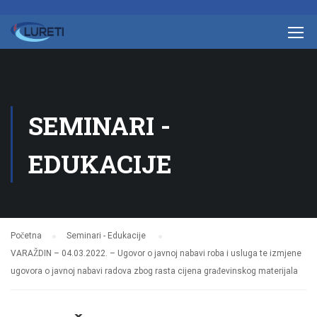
SEMINARI -
EDUKACIJE
Početna
Seminari - Edukacije
VARAŽDIN – 04.03.2022. – Ugovor o javnoj nabavi roba i usluga te izmjene
ugovora o javnoj nabavi radova zbog rasta cijena građevinskog materijala