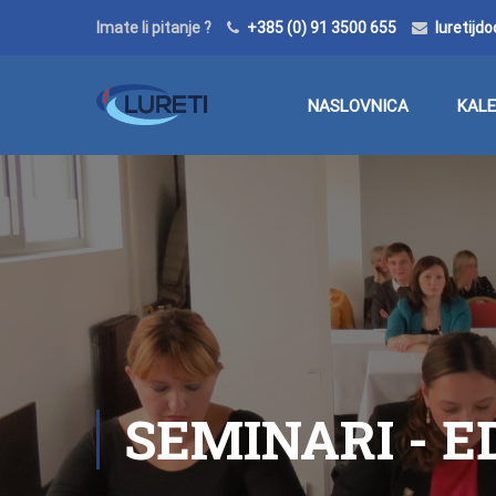
Imate li pitanje ?
+385 (0) 91 3500 655
luretij
NASLOVNICA
KAL
SEMINARI - 