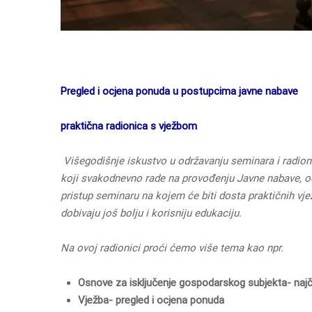
Pregled i ocjena ponuda u postupcima javne nabave
praktična radionica s vježbom
Višegodišnje iskustvo u održavanju seminara i radio
koji svakodnevno rade na provođenju Javne nabave, od
pristup seminaru na kojem će biti dosta praktičnih vježb
dobivaju još bolju i korisniju edukaciju.
Na ovoj radionici proći ćemo više tema kao npr.
Osnove za isključenje gospodarskog subjekta- naj
Vježba- pregled i ocjena ponuda