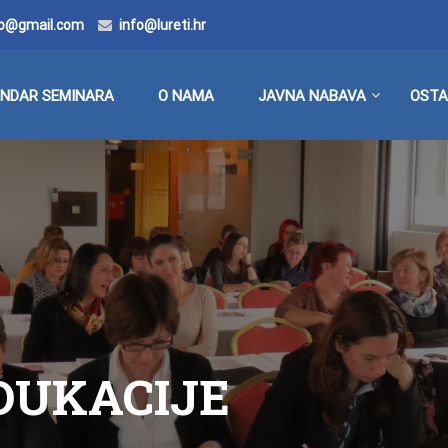
doo@gmail.com
info@lureti.hr
ENDAR SEMINARA
O NAMA
JAVNA NABAVA
OSTA
EDUKACIJE