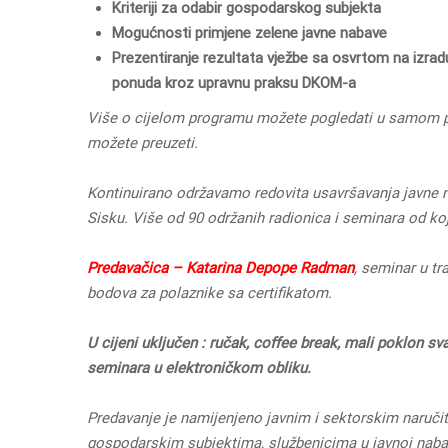
Kriteriji za odabir gospodarskog subjekta
Mogućnosti primjene zelene javne nabave
Prezentiranje rezultata vježbe sa osvrtom na izradu
ponuda kroz upravnu praksu DKOM-a
Više o cijelom programu možete pogledati u samom p
možete preuzeti.
Kontinuirano održavamo redovita usavršavanja javne na
Sisku. Više od 90 održanih radionica i seminara od ko
Predavačica – Katarina Depope Radman
, seminar u tr
bodova za polaznike sa certifikatom.
U cijeni uključen : ručak, coffee break, mali poklon sv
seminara u elektroničkom obliku.
Predavanje je namijenjeno javnim i sektorskim naručit
gospodarskim subjektima, službenicima u javnoj naba