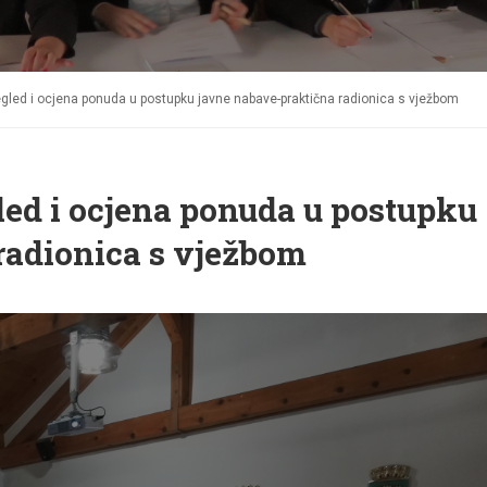
egled i ocjena ponuda u postupku javne nabave-praktična radionica s vježbom
led i ocjena ponuda u postupku
radionica s vježbom