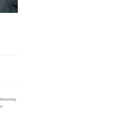
rezovica,
lo