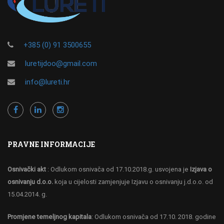
+385 (0) 91 3500655
luretijdoo@gmail.com
info@lureti.hr
PRAVNE INFORMACIJE
Osnivački akt
: Odlukom osnivača od 17.10.2018.g. usvojena je
Izjava o
osnivanju d.o.o.
koja u cijelosti zamjenjuje Izjavu o osnivanju j.d.o.o. od
15.04.2014. g.
Promjene temeljnog kapitala
: Odlukom osnivača od 17.10. 2018. godine