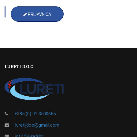
PRIJAVNICA
LURETI D.O.O.
+385 (0) 91 3500655
luretijdoo@gmail.com
info@lureti.hr