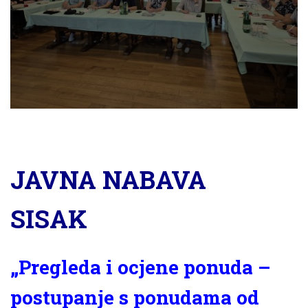
JAVNA NABAVA
SISAK
„Pregleda i ocjene ponuda –
postupanje s ponudama od