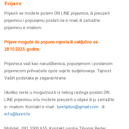
Prijave
Prijaviti se možete putem ON LINE prijavnice, ili preuzeti
prijavnicu i popunjenu poslati na e-mail, ili zatražite
prijavnicu e-mailom.
Prijave moguće do popune mjesta ili zaključno sa
28.10.2025. godine.
Prijavnica važi kao narudžbenica, popunjenom i poslanom
prijavnicom prihvaćate opće uvjete sudjelovanja. Tajnost
Vaših podataka je zagarantirana.
Ukoliko niste u mogućnosti iz nekog razloga poslati ON
LINE prijavnicu istu možete preuzeti u objavi ili ju zatražite
e- mailom. Kontakt e-mail :
luretijdoo@gmail.com
ili
info@lureti.hr
Mobitel : 091 3500 655 Kontakt osoba Tihomir Reiter