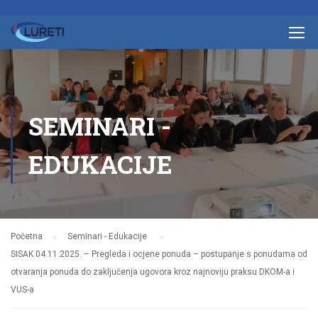
SEMINARI -
EDUKACIJE
Početna
Seminari - Edukacije
SISAK 04.11.2025. – Pregleda i ocjene ponuda – postupanje s ponudama od
otvaranja ponuda do zaključenja ugovora kroz najnoviju praksu DKOM-a i
VUS-a