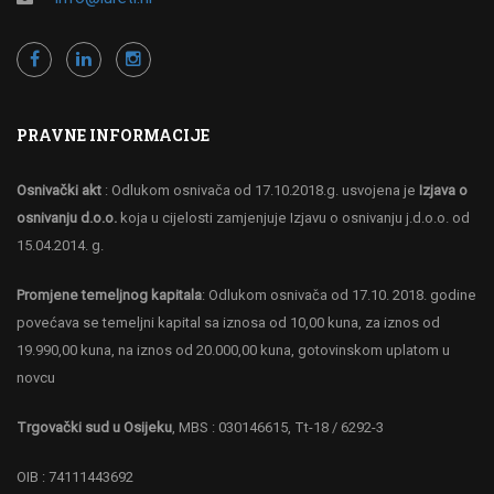
PRAVNE INFORMACIJE
Osnivački akt
: Odlukom osnivača od 17.10.2018.g. usvojena je
Izjava o
osnivanju d.o.o.
koja u cijelosti zamjenjuje Izjavu o osnivanju j.d.o.o. od
15.04.2014. g.
Promjene temeljnog kapitala
: Odlukom osnivača od 17.10. 2018. godine
povećava se temeljni kapital sa iznosa od 10,00 kuna, za iznos od
19.990,00 kuna, na iznos od 20.000,00 kuna, gotovinskom uplatom u
novcu
Trgovački sud u Osijeku
, MBS : 030146615, Tt-18 / 6292-3
OIB : 74111443692