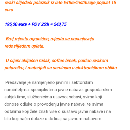
svaki slijedeći polaznik iz iste tvrtke/institucije popust 15
eura
195,00 eura + PDV 25% = 243,75
Broj mjesta ograničen, mjesta se popunjavaju
redoslijedom uplata.
U cijeni uključen ručak, coffee break, poklon svakom
polazniku, i materijali sa seminara u elektroničkom obliku
Predavanje je namijenjeno javnim i sektorskim
naručiteljima, specijalistima javne nabave, gospodarskim
subjektima, službenicima u javnoj nabavi, svima koji
donose odluke o provođenju javne nabave, te svima
ostalima koji žele znati više o sustavu javne nabave i na
bilo koji način dolaze u doticaj sa javnom nabavom.