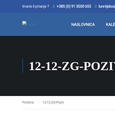
Imate li pitanje ?
+385 (0) 91 3500 655
luretijdo
NASLOVNICA
KAL
12-12-ZG-POZ
Početna
12-12-ZG-Poziv