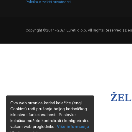
Politika o zaštiti privatnosti
Copyright ©2014 - 2021 Lureti d.o.o. All Rights Reserved. | D
ŽEL
Ova web stranica koristi kolačiće (engl.
Cookies) radi pružanja boljeg korisničkog
iskustva i funkcionalnosti. Postavke
kolačića možete kontrolirati i konfigurirati u
vašem web pregledniku.
Više informacija