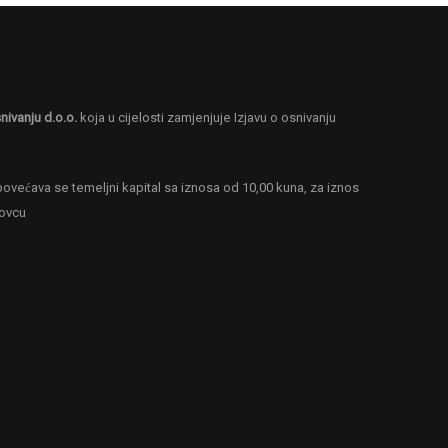
nivanju d.o.o.
koja u cijelosti zamjenjuje Izjavu o osnivanju
ovećava se temeljni kapital sa iznosa od 10,00 kuna, za iznos
novcu