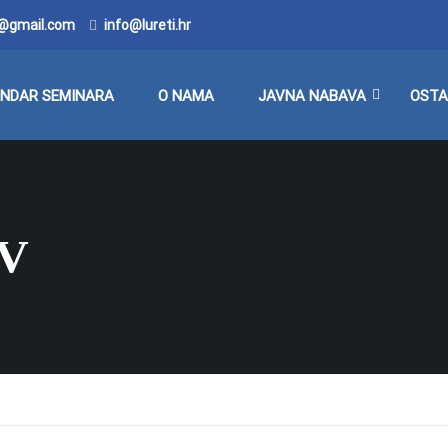
o@gmail.com
info@lureti.hr
ENDAR SEMINARA
O NAMA
JAVNA NABAVA
OSTA
IV