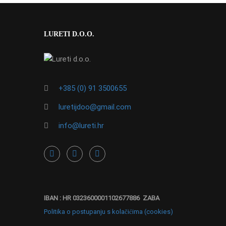
LURETI D.O.O.
+385 (0) 91 3500655
luretijdoo@gmail.com
info@lureti.hr
IBAN : HR 0323600001102677886 ZABA
Politika o postupanju s kolačićima (cookies)