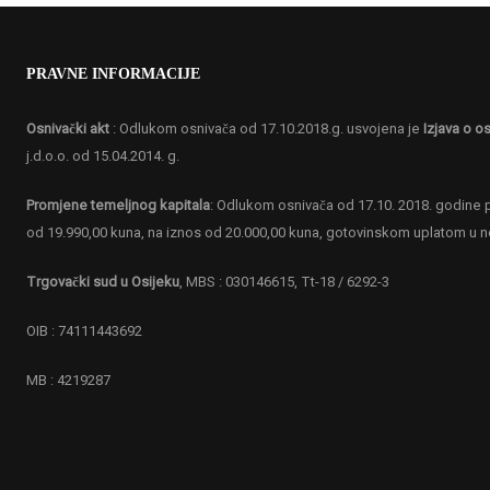
PRAVNE INFORMACIJE
Osnivački akt
: Odlukom osnivača od 17.10.2018.g. usvojena je
Izjava o os
j.d.o.o. od 15.04.2014. g.
Promjene temeljnog kapitala
: Odlukom osnivača od 17.10. 2018. godine p
od 19.990,00 kuna, na iznos od 20.000,00 kuna, gotovinskom uplatom u 
Trgovački sud u Osijeku
, MBS : 030146615, Tt-18 / 6292-3
OIB : 74111443692
MB : 4219287