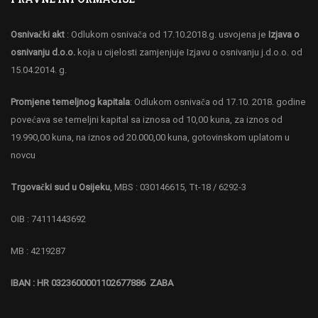
Osnivački akt
: Odlukom osnivača od 17.10.2018.g. usvojena je
Izjava o
osnivanju d.o.o.
koja u cijelosti zamjenjuje Izjavu o osnivanju j.d.o.o. od
15.04.2014. g.
Promjene temeljnog kapitala
: Odlukom osnivača od 17.10. 2018. godine
povećava se temeljni kapital sa iznosa od 10,00 kuna, za iznos od
19.990,00 kuna, na iznos od 20.000,00 kuna, gotovinskom uplatom u
novcu
Trgovački sud u Osijeku
, MBS : 030146615, Tt-18 / 6292-3
OIB : 74111443692
MB : 4219287
IBAN : HR 0323600001102677886 ZABA