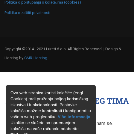
Politika o postupanju s kolačićima (cookies)
Politika o zaštiti privatnosti
Copyright ©2014 - 2021 Lureti d.o.o. All Rights Reserved. | Design &
Hosting by
CMR-Hosting
.
Ova web stranica koristi kolačiće (engl.
ŽELITE BITI ČLAN NAŠEG TIMA
Cookies) radi pružanja boljeg korisničkog
iskustva i funkcionalnosti. Postavke
?
kolačića možete kontrolirati i konfigurirati u
vašem web pregledniku.
Više informacija
Ukoliko se slažete sa spremanjem
Ukoliko ste zainteresirani, obratite nam se.
kolačića na vaše računalo odaberite