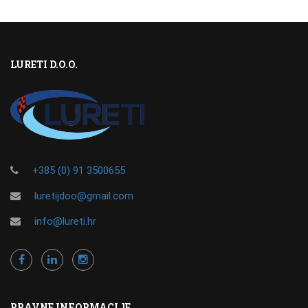
LURETI D.O.O.
+385 (0) 91 3500655
luretijdoo@gmail.com
info@lureti.hr
PRAVNE INFORMACIJE