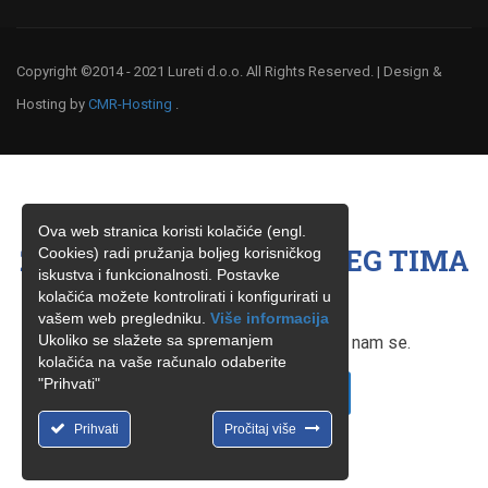
Copyright ©2014 - 2021 Lureti d.o.o. All Rights Reserved. | Design &
Hosting by
CMR-Hosting
.
Ova web stranica koristi kolačiće (engl.
ŽELITE BITI ČLAN NAŠEG TIMA
Cookies) radi pružanja boljeg korisničkog
iskustva i funkcionalnosti. Postavke
?
kolačića možete kontrolirati i konfigurirati u
vašem web pregledniku.
Više informacija
Ukoliko se slažete sa spremanjem
Ukoliko ste zainteresirani, obratite nam se.
kolačića na vaše računalo odaberite
"Prihvati"
KONTAKTIRAJTE NAS
Prihvati
Pročitaj više