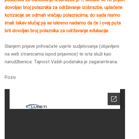
dovoljan broj polaznika za održavanje izobrazbe, uplaćene
kotizacije se odmah vračaju polaznicima, do sada nismo
imali takav slučaj pa se iskreno nadamo da će i ovaj puta
biti dovoljan broj polaznika za održavanje edukacije.
Slanjem prijave prihvaćate uvjete sudjelovanja (objavljeni
na web stranicama ispod prijavnice) te ista služi kao
narudžbenica. Tajnost Vaših podataka je zagarantirana.
Poziv