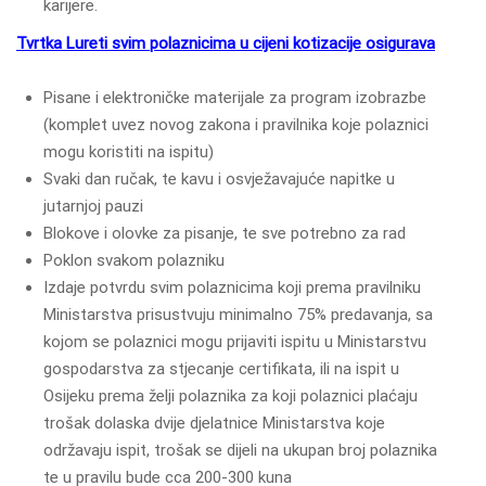
karijere.
Tvrtka Lureti svim polaznicima u cijeni kotizacije osigurava
Pisane i elektroničke materijale za program izobrazbe
(komplet uvez novog zakona i pravilnika koje polaznici
mogu koristiti na ispitu)
Svaki dan ručak, te kavu i osvježavajuće napitke u
jutarnjoj pauzi
Blokove i olovke za pisanje, te sve potrebno za rad
Poklon svakom polazniku
Izdaje potvrdu svim polaznicima koji prema pravilniku
Ministarstva prisustvuju minimalno 75% predavanja, sa
kojom se polaznici mogu prijaviti ispitu u Ministarstvu
gospodarstva za stjecanje certifikata, ili na ispit u
Osijeku prema želji polaznika za koji polaznici plaćaju
trošak dolaska dvije djelatnice Ministarstva koje
održavaju ispit, trošak se dijeli na ukupan broj polaznika
te u pravilu bude cca 200-300 kuna