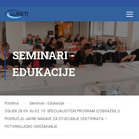
SEMINARI -
EDUKACIJE
Početna
Seminari - Edukacije
OSIJEK 28.09. do 02. 10. SPECIJALISTIČKI PROGRAM IZOBRAZBE U
PODRUČJU JAVNE NABAVE ZA STJECANJE CERTIFIKATA –
POTVRĐUJEMO ODRŽAVANJE