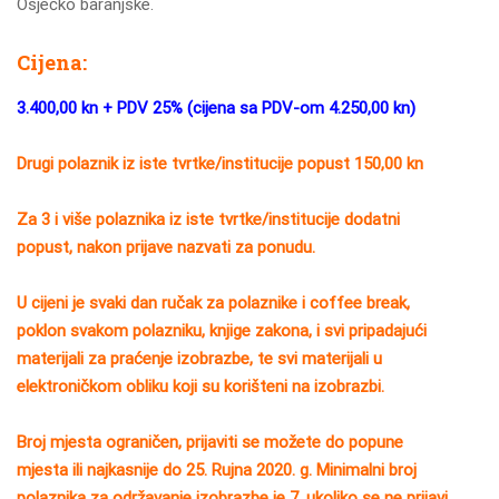
Osječko baranjske.
Cijena:
3.400,00 kn + PDV 25% (cijena sa PDV-om 4.250,00 kn)
Drugi polaznik iz iste tvrtke/institucije popust 150,00 kn
Za 3 i više polaznika iz iste tvrtke/institucije dodatni
popust, nakon prijave nazvati za ponudu.
U cijeni je svaki dan ručak za polaznike i coffee break,
poklon svakom polazniku, knjige zakona, i svi pripadajući
materijali za praćenje izobrazbe, te svi materijali u
elektroničkom obliku koji su korišteni na izobrazbi.
Broj mjesta ograničen, prijaviti se možete do popune
mjesta ili najkasnije do 25. Rujna 2020. g. Minimalni broj
polaznika za održavanje izobrazbe je 7, ukoliko se ne prijavi