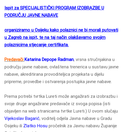
Ispit za
SPECIJALISTIČKI PROGRAM IZOBRAZBE U
PODRUČJU JAVNE NABAVE
organiziramo u Osijeku kako polaznici ne bi morali putovati
u Zagreb na ispit, te na taj način olakšavamo svojim
polaznicima stjecanje certifikata.
Predavači
Katarina Depope Radman
, vrsna stručnjakina u
području javne nabave, ovlaštena trenerica u sustavu javne
nabave, akreditirana provoditeljica projekata u dijelu
pripreme, provedbe i ostvarenja postupka javne nabave.
Prema potrebi tvrtka Lureti može angažirati za izobrazbu i
svoje druge angažirane predavače iz svoga popisa (isti
objavljen na web stranicama tvrtke Lureti.) U ovom slučaju
Vijekoslav Bagarić
, voditelj odjela Javna nabave u Gradu
Osijeku ili
Zlatko Hosu
pročelnik za Javnu nabavu Županije