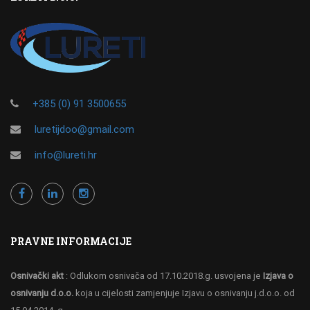
+385 (0) 91 3500655
luretijdoo@gmail.com
info@lureti.hr
PRAVNE INFORMACIJE
Osnivački akt
: Odlukom osnivača od 17.10.2018.g. usvojena je
Izjava o
osnivanju d.o.o.
koja u cijelosti zamjenjuje Izjavu o osnivanju j.d.o.o. od