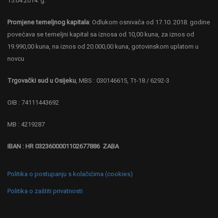
15.04.2014. g.
Promjene temeljnog kapitala
: Odlukom osnivača od 17.10. 2018. godine
povećava se temeljni kapital sa iznosa od 10,00 kuna, za iznos od
19.990,00 kuna, na iznos od 20.000,00 kuna, gotovinskom uplatom u
novcu
Trgovački sud u Osijeku
, MBS : 030146615, Tt-18 / 6292-3
OIB : 74111443692
MB : 4219287
IBAN : HR 0323600001102677886 ZABA
Politika o postupanju s kolačićima (cookies)
Politika o zaštiti privatnosti