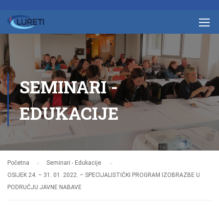
SEMINARI -
EDUKACIJE
Početna
Seminari - Edukacije
OSIJEK 24. – 31. 01. 2022. – SPECIJALISTIČKI PROGRAM IZOBRAZBE U
PODRUČJU JAVNE NABAVE