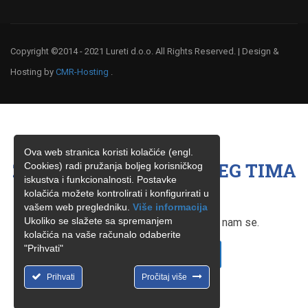
Copyright ©2014 - 2021 Lureti d.o.o. All Rights Reserved. | Design &
Hosting by
CMR-Hosting
.
Ova web stranica koristi kolačiće (engl.
ŽELITE BITI ČLAN NAŠEG TIMA
Cookies) radi pružanja boljeg korisničkog
iskustva i funkcionalnosti. Postavke
?
kolačića možete kontrolirati i konfigurirati u
vašem web pregledniku.
Više informacija
Ukoliko se slažete sa spremanjem
Ukoliko ste zainteresirani, obratite nam se.
kolačića na vaše računalo odaberite
"Prihvati"
KONTAKTIRAJTE NAS
Prihvati
Pročitaj više