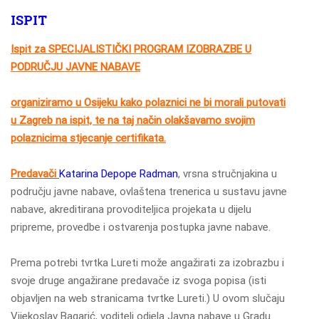
ISPIT
Ispit za
SPECIJALISTIČKI PROGRAM IZOBRAZBE U
PODRUČJU JAVNE NABAVE
organiziramo u Osijeku kako polaznici ne bi morali putovati
u Zagreb na ispit, te na taj način olakšavamo svojim
polaznicima stjecanje certifikata.
Predavači
Katarina Depope Radman
, vrsna stručnjakina u
području javne nabave, ovlaštena trenerica u sustavu javne
nabave, akreditirana provoditeljica projekata u dijelu
pripreme, provedbe i ostvarenja postupka javne nabave.
Prema potrebi tvrtka Lureti može angažirati za izobrazbu i
svoje druge angažirane predavače iz svoga popisa (isti
objavljen na web stranicama tvrtke Lureti.) U ovom slučaju
Vijekoslav Bagarić, voditelj odjela Javna nabave u Gradu