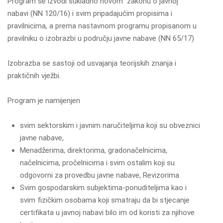
Program se izvodi sukladno novom zakonu o javnoj
nabavi (NN 120/16) i svim pripadajućim propisima i
pravilnicima, a prema nastavnom programu propisanom u
pravilniku o izobrazbi u području javne nabave (NN 65/17)
Izobrazba se sastoji od usvajanja teorijskih znanja i
praktičnih vježbi.
Program je namijenjen
svim sektorskim i javnim naručiteljima koji su obveznici
javne nabave,
Menadžerima, direktorima, gradonačelnicima,
načelnicima, pročelnicima i svim ostalim koji su
odgovorni za provedbu javne nabave, Revizorima
Svim gospodarskim subjektima-ponuditeljima kao i
svim fizičkim osobama koji smatraju da bi stjecanje
certifikata u javnoj nabavi bilo im od koristi za njihove