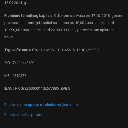
15.04.2014. g.
Promjene temeljnog kapitala
: Odlukom osnivača od 17.10. 2018. godine
povećava se temeljni kapital sa iznosa od 10,00 kuna, za iznos od
19.990,00 kuna, na iznos od 20.000,00 kuna, gotovinskom uplatom u
novcu
Trgovački sud u Osijeku
, MBS : 030146615, Tt-18 / 6292-3
OIB : 74111443692
MB : 4219287
IBAN : HR 0323600001102677886 ZABA
Politika o postupanju s kolačićima (cookies)
Politika o zaštiti privatnosti