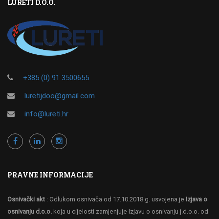
LURETI D.O.O.
+385 (0) 91 3500655
luretijdoo@gmail.com
info@lureti.hr
PRAVNE INFORMACIJE
Osnivački akt
: Odlukom osnivača od 17.10.2018.g. usvojena je
Izjava o
osnivanju d.o.o.
koja u cijelosti zamjenjuje Izjavu o osnivanju j.d.o.o. od