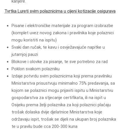
karijere.
Tvrtka Lureti svim polaznicima u cijeni kotizacije osigurava
Pisane i elektroničke materijale za program izobrazbe
(komplet uvez novog zakona i pravilnika koje polaznici
mogu koristiti na ispitu)
Svaki dan ručak, te kavu i osvježavajuće napitke u
jutarnjoj pauzi
Blokove i olovke za pisanje, te sve potrebno za rad
Poklon svakom polazniku
Izdaje potvrdu svim polaznicima koji prema pravilniku
Ministarstva prisustvuju minimalno 75% predavanja, sa
kojom se polaznici mogu prijaviti ispitu u Ministarstvu
gospodarstva za stjecanje certifikata, ili na ispit u
Osijeku prema želji polaznika za koji polaznici plaćaju
trošak dolaska dvije djelatnice Ministarstva koje
održavaju ispit, trošak se dijeli na ukupan broj polaznika
te u pravilu bude cca 200-300 kuna