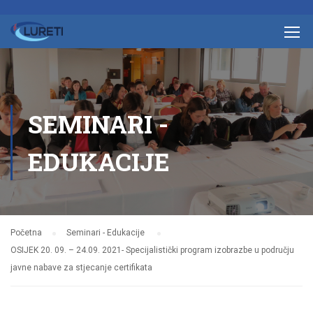
SEMINARI -
EDUKACIJE
Početna
Seminari - Edukacije
OSIJEK 20. 09. – 24.09. 2021- Specijalistički program izobrazbe u području
javne nabave za stjecanje certifikata