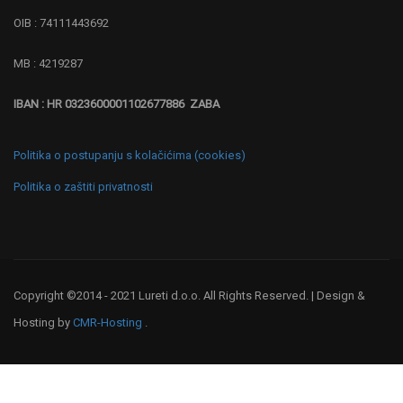
OIB : 74111443692
MB : 4219287
IBAN : HR 0323600001102677886 ZABA
Politika o postupanju s kolačićima (cookies)
Politika o zaštiti privatnosti
Copyright ©2014 - 2021 Lureti d.o.o. All Rights Reserved. | Design &
Hosting by
CMR-Hosting
.