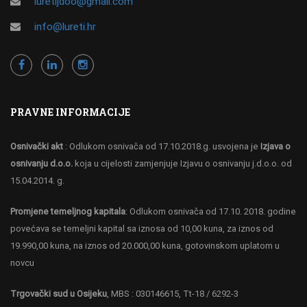
luretijdoo@gmail.com
info@lureti.hr
PRAVNE INFORMACIJE
Osnivački akt
: Odlukom osnivača od 17.10.2018.g. usvojena je
Izjava o
osnivanju d.o.o.
koja u cijelosti zamjenjuje Izjavu o osnivanju j.d.o.o. od
15.04.2014. g.
Promjene temeljnog kapitala
: Odlukom osnivača od 17.10. 2018. godine
povećava se temeljni kapital sa iznosa od 10,00 kuna, za iznos od
19.990,00 kuna, na iznos od 20.000,00 kuna, gotovinskom uplatom u
novcu
Trgovački sud u Osijeku
, MBS : 030146615, Tt-18 / 6292-3