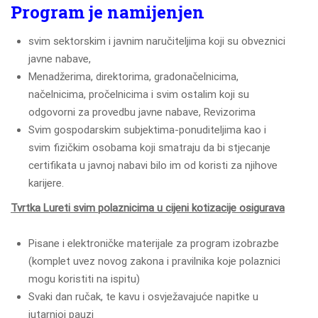
Program je namijenjen
svim sektorskim i javnim naručiteljima koji su obveznici
javne nabave,
Menadžerima, direktorima, gradonačelnicima,
načelnicima, pročelnicima i svim ostalim koji su
odgovorni za provedbu javne nabave, Revizorima
Svim gospodarskim subjektima-ponuditeljima kao i
svim fizičkim osobama koji smatraju da bi stjecanje
certifikata u javnoj nabavi bilo im od koristi za njihove
karijere.
Tvrtka Lureti svim polaznicima u cijeni kotizacije osigurava
Pisane i elektroničke materijale za program izobrazbe
(komplet uvez novog zakona i pravilnika koje polaznici
mogu koristiti na ispitu)
Svaki dan ručak, te kavu i osvježavajuće napitke u
jutarnjoj pauzi