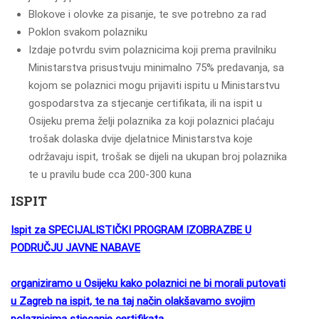
Blokove i olovke za pisanje, te sve potrebno za rad
Poklon svakom polazniku
Izdaje potvrdu svim polaznicima koji prema pravilniku
Ministarstva prisustvuju minimalno 75% predavanja, sa
kojom se polaznici mogu prijaviti ispitu u Ministarstvu
gospodarstva za stjecanje certifikata, ili na ispit u
Osijeku prema želji polaznika za koji polaznici plaćaju
trošak dolaska dvije djelatnice Ministarstva koje
održavaju ispit, trošak se dijeli na ukupan broj polaznika
te u pravilu bude cca 200-300 kuna
ISPIT
Ispit za
SPECIJALISTIČKI PROGRAM IZOBRAZBE U
PODRUČJU JAVNE NABAVE
organiziramo u Osijeku kako polaznici ne bi morali putovati
u Zagreb na ispit, te na taj način olakšavamo svojim
polaznicima stjecanje certifikata.