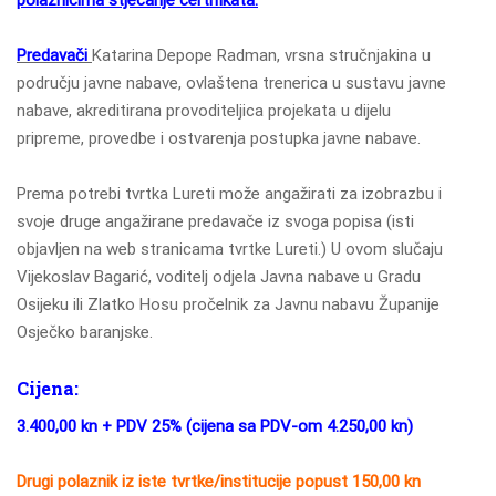
Predavači
Katarina Depope Radman, vrsna stručnjakina u
području javne nabave, ovlaštena trenerica u sustavu javne
nabave, akreditirana provoditeljica projekata u dijelu
pripreme, provedbe i ostvarenja postupka javne nabave.
Prema potrebi tvrtka Lureti može angažirati za izobrazbu i
svoje druge angažirane predavače iz svoga popisa (isti
objavljen na web stranicama tvrtke Lureti.) U ovom slučaju
Vijekoslav Bagarić, voditelj odjela Javna nabave u Gradu
Osijeku ili Zlatko Hosu pročelnik za Javnu nabavu Županije
Osječko baranjske.
Cijena:
3.400,00 kn + PDV 25% (cijena sa PDV-om 4.250,00 kn)
Drugi polaznik iz iste tvrtke/institucije popust 150,00 kn