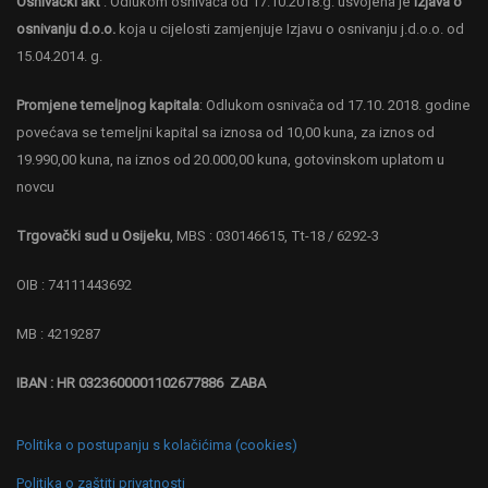
Osnivački akt
: Odlukom osnivača od 17.10.2018.g. usvojena je
Izjava o
osnivanju d.o.o.
koja u cijelosti zamjenjuje Izjavu o osnivanju j.d.o.o. od
15.04.2014. g.
Promjene temeljnog kapitala
: Odlukom osnivača od 17.10. 2018. godine
povećava se temeljni kapital sa iznosa od 10,00 kuna, za iznos od
19.990,00 kuna, na iznos od 20.000,00 kuna, gotovinskom uplatom u
novcu
Trgovački sud u Osijeku
, MBS : 030146615, Tt-18 / 6292-3
OIB : 74111443692
MB : 4219287
IBAN : HR 0323600001102677886 ZABA
Politika o postupanju s kolačićima (cookies)
Politika o zaštiti privatnosti