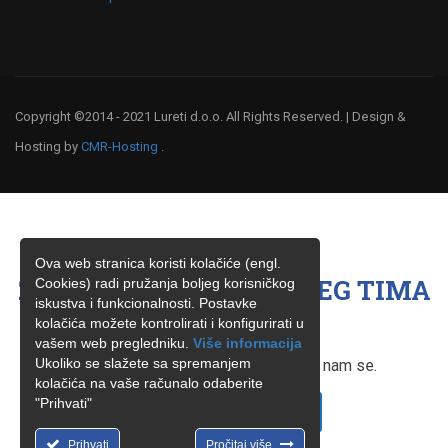
Copyright ©2014 - 2021 Lureti d.o.o. All Rights Reserved. | Design &
Hosting by
CMR-Hosting
.
Ova web stranica koristi kolačiće (engl.
ŽELITE BITI ČLAN NAŠEG TIMA
Cookies) radi pružanja boljeg korisničkog
iskustva i funkcionalnosti. Postavke
?
kolačića možete kontrolirati i konfigurirati u
vašem web pregledniku.
Više informacija
Ukoliko se slažete sa spremanjem
Ukoliko ste zainteresirani, obratite nam se.
kolačića na vaše računalo odaberite
"Prihvati"
KONTAKTIRAJTE NAS
Prihvati
Pročitaj više