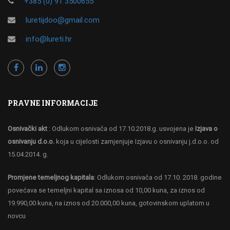
+385 (0) 91 3500655
luretijdoo@gmail.com
info@lureti.hr
PRAVNE INFORMACIJE
Osnivački akt
: Odlukom osnivača od 17.10.2018.g. usvojena je
Izjava o
osnivanju d.o.o.
koja u cijelosti zamjenjuje Izjavu o osnivanju j.d.o.o. od
15.04.2014. g.
Promjene temeljnog kapitala
: Odlukom osnivača od 17.10. 2018. godine
povećava se temeljni kapital sa iznosa od 10,00 kuna, za iznos od
19.990,00 kuna, na iznos od 20.000,00 kuna, gotovinskom uplatom u
novcu