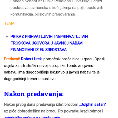
London School of Public Relations i Hrvatskoj udruzi
poslodavacavrhunska stručnjakinja na polju poslovnih
komunikacija, poslovnih pregovaranja.
TEMA:
PRIKAZ PRIHVATLJIVIH I NEPRIHVATLJIVIH
TROŠKOVA UGOVORA U JAVNOJ NABAVI
FINANCIRANI IZ EU SREDSTAVA
Predavač
Robert Urek,
pomočnik pročelnice u gradu Opatiji
odjela za strateški razvoj, europske fondove i javnu
nabavu. Ima dugogodišnje iskustvo u javnoj nabavi te je
dugogodišnji trener u sustavu.
Nakon predavanja:
Nakon prvog dana predavanja izlet brodom
„Dolphin safari“
uz piće dobrodošlice na brodu. Po povratku kraći odmor i
zajednička večera uz tamburaše.