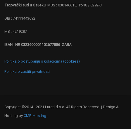
Trgovački sud u Osijeku
, MBS : 030146615, Tt-18 / 6292-3
OIB : 74111443692
MB : 4219287
IBAN : HR 0323600001102677886 ZABA
Politika o postupanju s kolačićima (cookies)
Politika o zaštiti privatnosti
Copyright ©2014 - 2021 Lureti d.o.o. All Rights Reserved. | Design &
Hosting by
CMR-Hosting
.