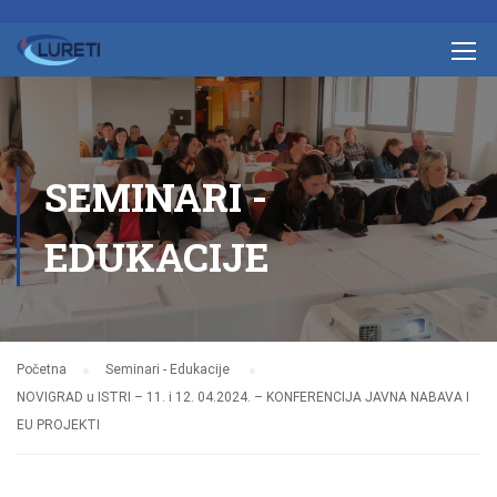
SEMINARI -
EDUKACIJE
Početna
Seminari - Edukacije
NOVIGRAD u ISTRI – 11. i 12. 04.2024. – KONFERENCIJA JAVNA NABAVA I
EU PROJEKTI