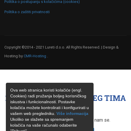
Politika o postupanju s kolačićima (cookies)
Politika o zaštiti privatnosti
Copyright ©2014 - 2021 Lureti d.o.o. All Rights Reserved. | Design &
Hosting by
CMR-Hosting
.
Ova web stranica koristi kolačiće (engl.
ŽELITE BITI ČLAN NAŠEG TIMA
Cookies) radi pružanja boljeg korisničkog
iskustva i funkcionalnosti. Postavke
?
kolačića možete kontrolirati i konfigurirati u
vašem web pregledniku.
Više informacija
Ukoliko se slažete sa spremanjem
Ukoliko ste zainteresirani, obratite nam se.
kolačića na vaše računalo odaberite