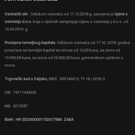
Osnivački akt
: Odlukom osnivača od 17.10.2018.g. usvojena je
Izjava o
osnivanju d.o.o.
koja u cijelosti zamjenjuje Izjavu o osnivanju j.d.o.o. od
15.04.2014. g.
Promjene temeljnog kapitala
: Odlukom osnivača od 17.10. 2018. godine
povećava se temeljni kapital sa iznosa od 10,00 kuna, za iznos od
19.990,00 kuna, na iznos od 20.000,00 kuna, gotovinskom uplatom u
novcu
Trgovački sud u Osijeku
, MBS : 030146615, Tt-18 / 6292-3
OIB : 74111443692
MB : 4219287
IBAN : HR 0323600001102677886 ZABA