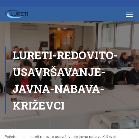
LURETI-REDOVITO-
USAVRŠAVANJE-
JAVNA-NABAVA-
KRIŽEVCI
Početna
Lureti-redovito-usavršavanje-javna-nabava-Križevci