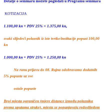
Detalje o seminaru možete pogledati u Programu seminara
KOTIZACIJA
1.100,00 kn + PDV 25% = 1.375,00 kn,
svaki slijedeći polaznik iz iste tvrtke/institucije popust 100,00
kn
1.000,00 kn + PDV 25% = 1.250,00 kn
Na ranu prijavu do 08. Rujna odobravamo dodatnih
5% popusta uz sve
ostale popuste
Broj mjesta ograničen (mjere distance između polaznika
prema uputama struke), mjesta se popunjavaju redoslijedom