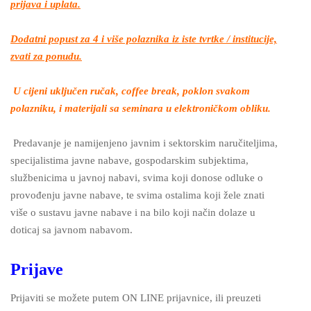
prijava i uplata.
Dodatni popust za 4 i više polaznika iz iste tvrtke / institucije,
zvati za ponudu.
U cijeni uključen ručak, coffee break, poklon svakom
polazniku, i materijali sa seminara u elektroničkom obliku.
Predavanje je namijenjeno javnim i sektorskim naručiteljima,
specijalistima javne nabave, gospodarskim subjektima,
službenicima u javnoj nabavi, svima koji donose odluke o
provođenju javne nabave, te svima ostalima koji žele znati
više o sustavu javne nabave i na bilo koji način dolaze u
doticaj sa javnom nabavom.
Prijave
Prijaviti se možete putem ON LINE prijavnice, ili preuzeti