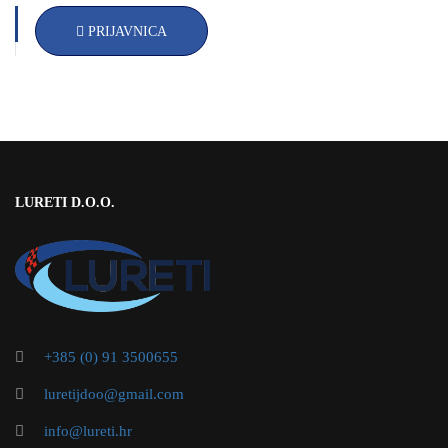
PRIJAVNICA
LURETI D.O.O.
+385 (0) 91 3500655
luretijdoo@gmail.com
info@lureti.hr