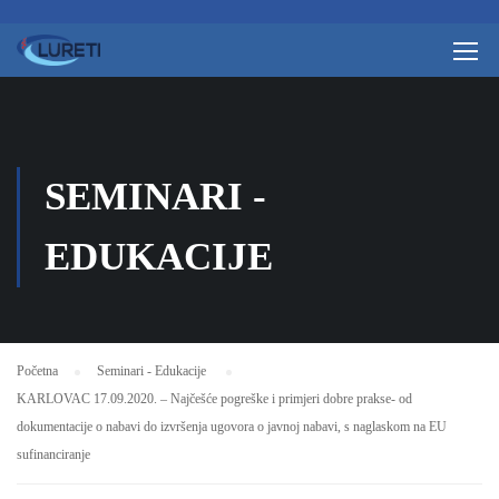
SEMINARI -
EDUKACIJE
Početna
Seminari - Edukacije
KARLOVAC 17.09.2020. – Najčešće pogreške i primjeri dobre prakse- od
dokumentacije o nabavi do izvršenja ugovora o javnoj nabavi, s naglaskom na EU
sufinanciranje