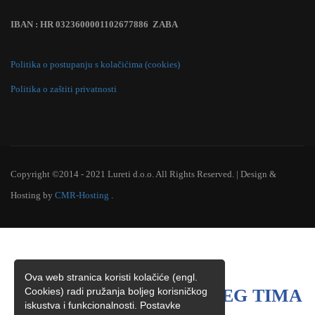
IBAN : HR 0323600001102677886 ZABA
Politika o postupanju s kolačićima (cookies)
Politika o zaštiti privatnosti
Copyright ©2014 - 2021 Lureti d.o.o. All Rights Reserved. | Design &
Hosting by
CMR-Hosting
.
Ova web stranica koristi kolačiće (engl.
Cookies) radi pružanja boljeg korisničkog
ŽELITE BITI ČLAN NAŠEG TIMA
iskustva i funkcionalnosti. Postavke