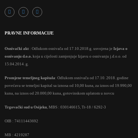
PRAVNE INFORMACIJE
Osnivački akt
: Odlukom osnivača od 17.10.2018.g. usvojena je
Izjava o
osnivanju d.o.o.
koja u cijelosti zamjenjuje Izjavu o osnivanju j.d.o.o. od
15.04.2014. g.
Promjene temeljnog kapitala
: Odlukom osnivača od 17.10. 2018. godine
povećava se temeljni kapital sa iznosa od 10,00 kuna, za iznos od 19.990,00
kuna, na iznos od 20.000,00 kuna, gotovinskom uplatom u novcu
Trgovački sud u Osijeku
, MBS : 030146615, Tt-18 / 6292-3
OIB : 74111443692
MB : 4219287