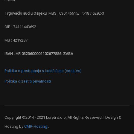
Trgovački sud u Osijeku
, MBS : 030146615, Tt-18 / 6292-3
OIB : 74111443692
MB : 4219287
IBAN : HR 0323600001102677886 ZABA
Politika o postupanju s kolačićima (cookies)
Politika o zaštiti privatnosti
Copyright ©2014 - 2021 Lureti d.o.o. All Rights Reserved. | Design &
Hosting by
CMR-Hosting
.