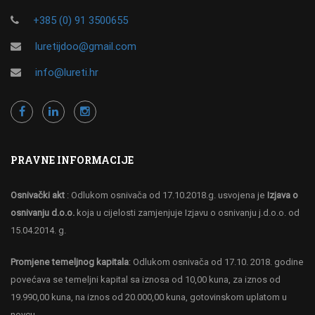
+385 (0) 91 3500655
luretijdoo@gmail.com
info@lureti.hr
PRAVNE INFORMACIJE
Osnivački akt
: Odlukom osnivača od 17.10.2018.g. usvojena je
Izjava o
osnivanju d.o.o.
koja u cijelosti zamjenjuje Izjavu o osnivanju j.d.o.o. od
15.04.2014. g.
Promjene temeljnog kapitala
: Odlukom osnivača od 17.10. 2018. godine
povećava se temeljni kapital sa iznosa od 10,00 kuna, za iznos od
19.990,00 kuna, na iznos od 20.000,00 kuna, gotovinskom uplatom u
novcu