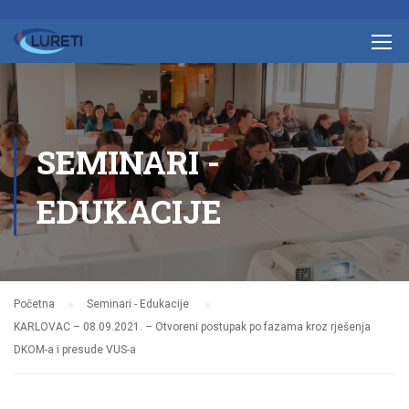
SEMINARI -
EDUKACIJE
Početna
Seminari - Edukacije
KARLOVAC – 08.09.2021. – Otvoreni postupak po fazama kroz rješenja
DKOM-a i presude VUS-a