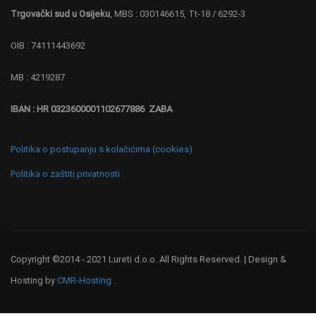
Trgovački sud u Osijeku
, MBS : 030146615, Tt-18 / 6292-3
OIB : 74111443692
MB : 4219287
IBAN : HR 0323600001102677886 ZABA
Politika o postupanju s kolačićima (cookies)
Politika o zaštiti privatnosti
Copyright ©2014 - 2021 Lureti d.o.o. All Rights Reserved. | Design &
Hosting by
CMR-Hosting
.