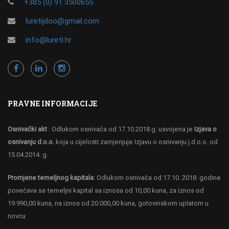
+385 (0) 91 3500655
luretijdoo@gmail.com
info@lureti.hr
PRAVNE INFORMACIJE
Osnivački akt
: Odlukom osnivača od 17.10.2018.g. usvojena je
Izjava o
osnivanju d.o.o.
koja u cijelosti zamjenjuje Izjavu o osnivanju j.d.o.o. od
15.04.2014. g.
Promjene temeljnog kapitala
: Odlukom osnivača od 17.10. 2018. godine
povećava se temeljni kapital sa iznosa od 10,00 kuna, za iznos od
19.990,00 kuna, na iznos od 20.000,00 kuna, gotovinskom uplatom u
novcu