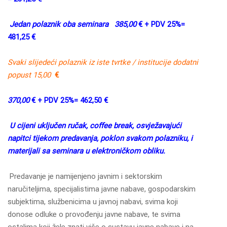
Jedan polaznik oba seminara
385,00
€ + PDV 25%=
481,25 €
Svaki slijedeći polaznik iz iste tvrtke / institucije dodatni
popust 15,00
€
370,00
€ + PDV 25%= 462,50 €
U cijeni uključen ručak, coffee break, osvježavajući
napitci tijekom predavanja, poklon svakom polazniku, i
materijali sa seminara u elektroničkom obliku.
Predavanje je namijenjeno javnim i sektorskim
naručiteljima, specijalistima javne nabave, gospodarskim
subjektima, službenicima u javnoj nabavi, svima koji
donose odluke o provođenju javne nabave, te svima
ostalima koji žele znati više o sustavu javne nabave i na