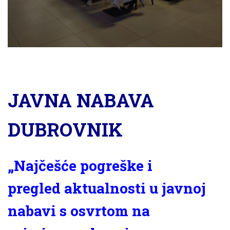
JAVNA NABAVA
DUBROVNIK
„Najčešće pogreške i
pregled aktualnosti u javnoj
nabavi s osvrtom na