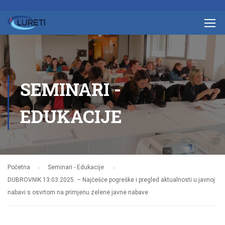
SEMINARI -
EDUKACIJE
Početna
Seminari - Edukacije
DUBROVNIK 13.03.2025. – Najčešće pogreške i pregled aktualnosti u javnoj
nabavi s osvrtom na primjenu zelene javne nabave