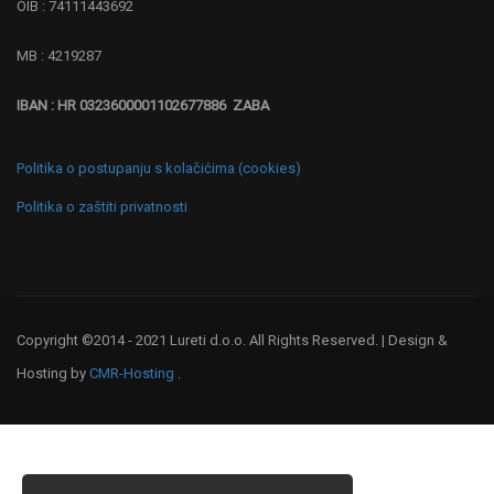
OIB : 74111443692
MB : 4219287
IBAN : HR 0323600001102677886 ZABA
Politika o postupanju s kolačićima (cookies)
Politika o zaštiti privatnosti
Copyright ©2014 - 2021 Lureti d.o.o. All Rights Reserved. | Design &
Hosting by
CMR-Hosting
.