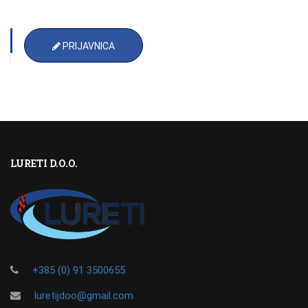
PRIJAVNICA
LURETI D.O.O.
+385 (0) 91 3500655
luretijdoo@gmail.com