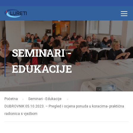
SEMINARI -
EDUKACIJE
Početna
Seminari - Edukacije
DUBROVNIK 05.10.2023. – Pregled i ocjena ponuda u koracima- praktična
radionica s vježbom