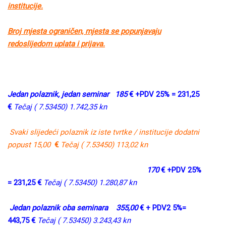
institucije.
Broj mjesta ograničen, mjesta se popunjavaju
redoslijedom uplata i prijava.
Jedan polaznik, jedan seminar 185
€ +PDV 25% = 231,25
€
Tečaj ( 7.53450) 1.742,35 kn
Svaki slijedeći polaznik iz iste tvrtke / institucije dodatni
popust 15,00
€
Tečaj ( 7.53450) 113,02 kn
170
€ +PDV 25%
= 231,25 €
Tečaj ( 7.53450) 1.280,87 kn
Jedan polaznik oba seminara
355,00
€ + PDV2 5%=
443,75 €
Tečaj ( 7.53450) 3.243,43 kn