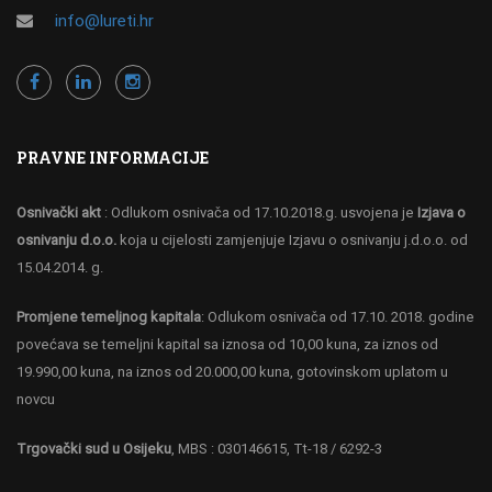
info@lureti.hr
PRAVNE INFORMACIJE
Osnivački akt
: Odlukom osnivača od 17.10.2018.g. usvojena je
Izjava o
osnivanju d.o.o.
koja u cijelosti zamjenjuje Izjavu o osnivanju j.d.o.o. od
15.04.2014. g.
Promjene temeljnog kapitala
: Odlukom osnivača od 17.10. 2018. godine
povećava se temeljni kapital sa iznosa od 10,00 kuna, za iznos od
19.990,00 kuna, na iznos od 20.000,00 kuna, gotovinskom uplatom u
novcu
Trgovački sud u Osijeku
, MBS : 030146615, Tt-18 / 6292-3