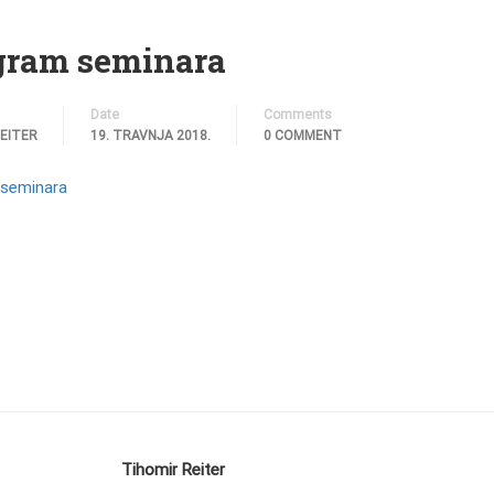
gram seminara
Date
Comments
REITER
19. TRAVNJA 2018.
0 COMMENT
seminara
Tihomir Reiter