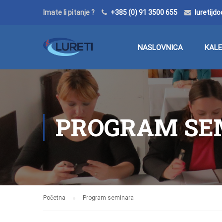
Imate li pitanje ?
+385 (0) 91 3500 655
luretij
NASLOVNICA
KAL
PROGRAM SE
Početna
Program seminara