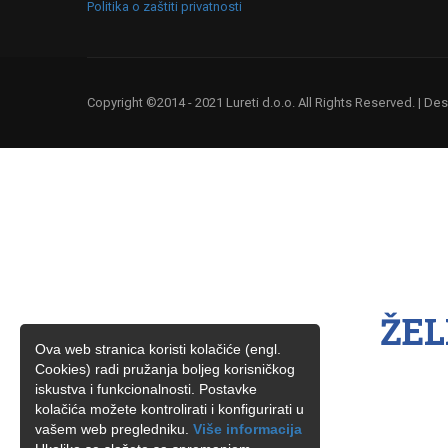
Politika o zaštiti privatnosti
Copyright ©2014 - 2021 Lureti d.o.o. All Rights Reserved. | D
ŽEL
Ova web stranica koristi kolačiće (engl.
Cookies) radi pružanja boljeg korisničkog
iskustva i funkcionalnosti. Postavke
kolačića možete kontrolirati i konfigurirati u
vašem web pregledniku.
Više informacija