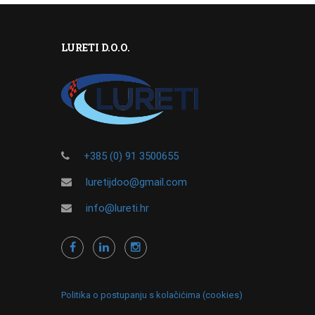
LURETI D.O.O.
+385 (0) 91 3500655
luretijdoo@gmail.com
info@lureti.hr
Politika o postupanju s kolačićima (cookies)