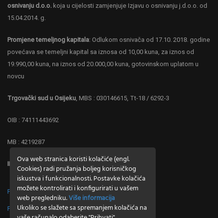
osnivanju d.o.o.
koja u cijelosti zamjenjuje Izjavu o osnivanju j.d.o.o. od
15.04.2014. g.
Promjene temeljnog kapitala
: Odlukom osnivača od 17.10. 2018. godine
povećava se temeljni kapital sa iznosa od 10,00 kuna, za iznos od
19.990,00 kuna, na iznos od 20.000,00 kuna, gotovinskom uplatom u
novcu
Trgovački sud u Osijeku
, MBS : 030146615, Tt-18 / 6292-3
OIB : 74111443692
MB : 4219287
Ova web stranica koristi kolačiće (engl.
IBAN : HR 0323600001102677886 ZABA
Cookies) radi pružanja boljeg korisničkog
iskustva i funkcionalnosti. Postavke kolačića
možete kontrolirati i konfigurirati u vašem
Politika o postupanju s kolačićima (cookies)
web pregledniku.
Više informacija
Ukoliko se slažete sa spremanjem kolačića na
Politika o zaštiti privatnosti
vaše računalo odaberite "Prihvati"