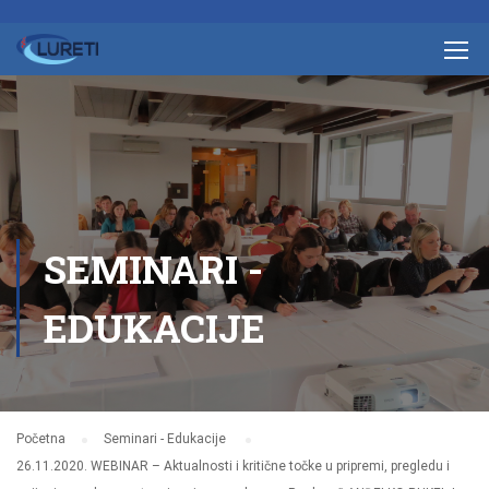
SEMINARI -
EDUKACIJE
Početna
Seminari - Edukacije
26.11.2020. WEBINAR – Aktualnosti i kritične točke u pripremi, pregledu i