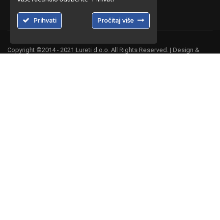
Prihvati
Pročitaj više
Copyright ©2014 - 2021 Lureti d.o.o. All Rights Reserved. | Design &
Hosting by
CMR-Hosting
.
ŽELITE BITI ČLAN NAŠEG TIMA
?
Ukoliko ste zainteresirani, obratite nam se.
KONTAKTIRAJTE NAS