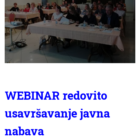
WEBINAR redovito
usavršavanje javna
nabava