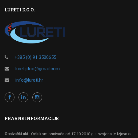
LURETI D.O.O.
+385 (0) 91 3500655
luretijdoo@gmail.com
info@lureti.hr
PRAVNE INFORMACIJE
Osnivački akt
: Odlukom osnivača od 17.10.2018.g. usvojena je
Izjava o