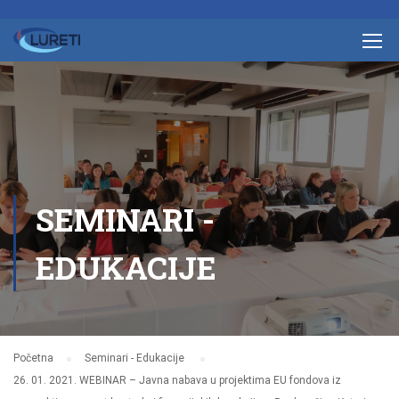
SEMINARI -
EDUKACIJE
Početna
Seminari - Edukacije
26. 01. 2021. WEBINAR – Javna nabava u projektima EU fondova iz