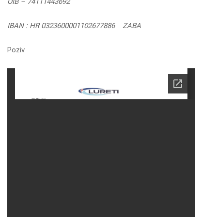
OIB – 74111443692
IBAN : HR 0323600001102677886
ZABA
Poziv