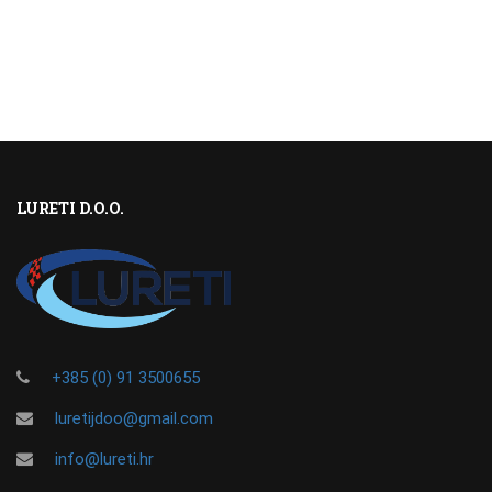
LURETI D.O.O.
+385 (0) 91 3500655
luretijdoo@gmail.com
info@lureti.hr