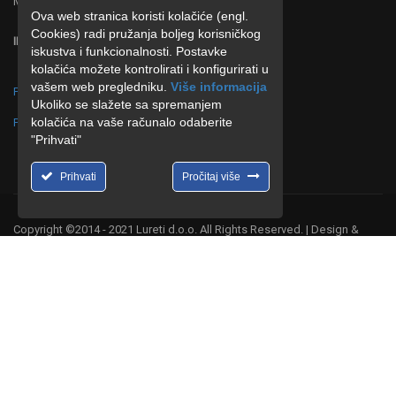
MB : 4219287
Ova web stranica koristi kolačiće (engl.
Cookies) radi pružanja boljeg korisničkog
IBAN : HR 0323600001102677886 ZABA
iskustva i funkcionalnosti. Postavke
kolačića možete kontrolirati i konfigurirati u
vašem web pregledniku.
Više informacija
Politika o postupanju s kolačićima (cookies)
Ukoliko se slažete sa spremanjem
kolačića na vaše računalo odaberite
Politika o zaštiti privatnosti
"Prihvati"
Prihvati
Pročitaj više
Copyright ©2014 - 2021 Lureti d.o.o. All Rights Reserved. | Design &
Hosting by
CMR-Hosting
.
ŽELITE BITI ČLAN NAŠEG TIMA