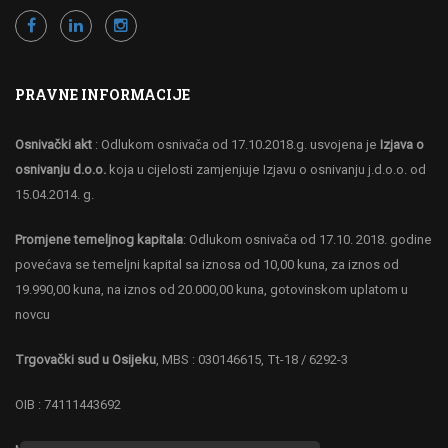
PRAVNE INFORMACIJE
Osnivački akt
: Odlukom osnivača od 17.10.2018.g. usvojena je
Izjava o
osnivanju d.o.o.
koja u cijelosti zamjenjuje Izjavu o osnivanju j.d.o.o. od
15.04.2014. g.
Promjene temeljnog kapitala
: Odlukom osnivača od 17.10. 2018. godine
povećava se temeljni kapital sa iznosa od 10,00 kuna, za iznos od
19.990,00 kuna, na iznos od 20.000,00 kuna, gotovinskom uplatom u
novcu
Trgovački sud u Osijeku
, MBS : 030146615, Tt-18 / 6292-3
OIB : 74111443692