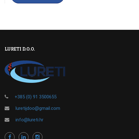
LURETI D.O.O.
+385 (0) 91 3500655
luretijdoo@gmail.com
info@lureti.hr