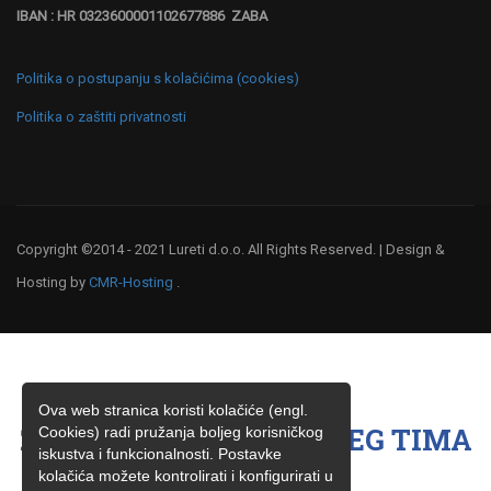
IBAN : HR 0323600001102677886 ZABA
Politika o postupanju s kolačićima (cookies)
Politika o zaštiti privatnosti
Copyright ©2014 - 2021 Lureti d.o.o. All Rights Reserved. | Design &
Hosting by
CMR-Hosting
.
Ova web stranica koristi kolačiće (engl.
ŽELITE BITI ČLAN NAŠEG TIMA
Cookies) radi pružanja boljeg korisničkog
iskustva i funkcionalnosti. Postavke
?
kolačića možete kontrolirati i konfigurirati u