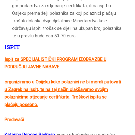
gospodarstva za stjecanje certifikata, ili na ispit u
Osijeku prema želji polaznika za koji polaznici plaćaju
trošak dolaska dvije djelatnice Ministarstva koje
održavaju ispit, trošak se dijeli na ukupan broj polaznika
te u pravilu bude cca 50-70 eura
ISPIT
Ispit za
SPECIJALISTIČKI PROGRAM IZOBRAZBE U
PODRUČJU JAVNE NABAVE
organiziramo u Osijeku kako polaznici ne bi morali putovati
u Zagreb na ispit, te na taj način olakšavamo svojim
polaznicima stjecanje certifikata. Troškovi ispita se
plaćaju posebno.
Predavači
Katarina Depope Radman
,
vrsna stručnjakina u području