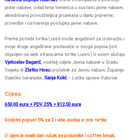
javne nabave, ovlaštena trenerica u sustavu javne nabave,
akreditirana provoditeljica projekata u dijelu pripreme,
provedbe i ostvarenja postupka javne nabave.
Prema potrebi tvrtka Lureti može angažirati za izobrazbu i
svoje druge angažirane predavače iz svoga popisa (isti
objavljen na web stranicama tvrtke Lureti.) U ovom slučaju
Vjekoslav Bagarić
,
voditelj odjela Javna nabave u Gradu
Osijeku ili
Zlatko Hosu
pročelnik za Javnu nabavu Županije
Osječko baranjske,
Sanja Kolić
– Lučka uprava Vukovar.
Cijena:
650,00 eura + PDV 25% = 812,50 eura
Dodatni popust 5% za 2 i više osoba iz iste tvrtke
U cijeni je svaki dan ručak za polaznike i coffee break,