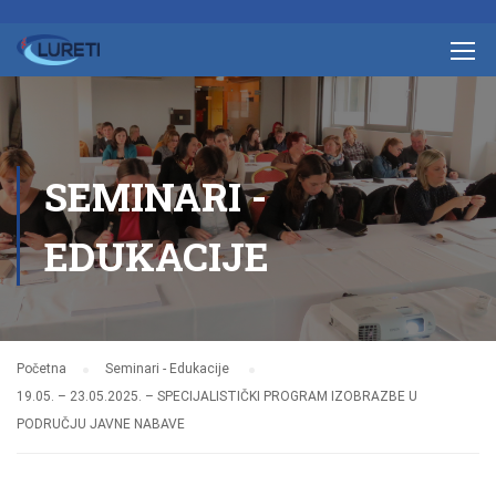
SEMINARI -
EDUKACIJE
Početna
Seminari - Edukacije
19.05. – 23.05.2025. – SPECIJALISTIČKI PROGRAM IZOBRAZBE U
PODRUČJU JAVNE NABAVE