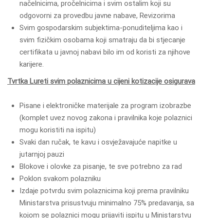
načelnicima, pročelnicima i svim ostalim koji su
odgovorni za provedbu javne nabave, Revizorima
Svim gospodarskim subjektima-ponuditeljima kao i
svim fizičkim osobama koji smatraju da bi stjecanje
certifikata u javnoj nabavi bilo im od koristi za njihove
karijere.
Tvrtka Lureti svim polaznicima u cijeni kotizacije osigurava
Pisane i elektroničke materijale za program izobrazbe
(komplet uvez novog zakona i pravilnika koje polaznici
mogu koristiti na ispitu)
Svaki dan ručak, te kavu i osvježavajuće napitke u
jutarnjoj pauzi
Blokove i olovke za pisanje, te sve potrebno za rad
Poklon svakom polazniku
Izdaje potvrdu svim polaznicima koji prema pravilniku
Ministarstva prisustvuju minimalno 75% predavanja, sa
kojom se polaznici mogu prijaviti ispitu u Ministarstvu