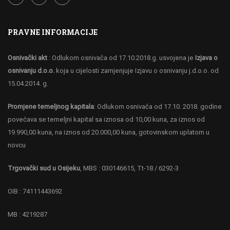
PRAVNE INFORMACIJE
Osnivački akt
: Odlukom osnivača od 17.10.2018.g. usvojena je
Izjava o
osnivanju d.o.o.
koja u cijelosti zamjenjuje Izjavu o osnivanju j.d.o.o. od
15.04.2014. g.
Promjene temeljnog kapitala
: Odlukom osnivača od 17.10. 2018. godine
povećava se temeljni kapital sa iznosa od 10,00 kuna, za iznos od
19.990,00 kuna, na iznos od 20.000,00 kuna, gotovinskom uplatom u
novcu
Trgovački sud u Osijeku
, MBS : 030146615, Tt-18 / 6292-3
OIB : 74111443692
MB : 4219287