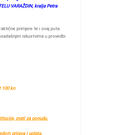
TELU VARAŽDIN, kralja Petra
aktične primjere te i ovaj puta
osadašnjim iskustvima u provedbi
t 100 kn
titucije, zvati za ponudu.
dom prijava i uplata.