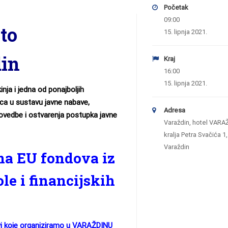
Početak
09:00
to
15. lipnja 2021.
din
Kraj
16:00
15. lipnja 2021.
nja i jedna od ponajboljih
ica u sustavu javne nabave,
Adresa
provedbe i ostvarenja postupka javne
Varaždin, hotel VARA
kralja Petra Svačića 1
Varaždin
ma EU fondova iz
le i financijskih
vi koje organiziramo u VARAŽDINU