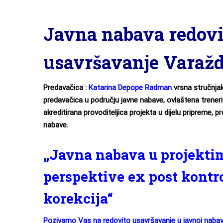
Javna nabava redovi
usavršavanje Varaž
Predavačica :
Katarina Depope Radman
vrsna stručnjaki
predavačica u području javne nabave, ovlaštena trener
akreditirana provoditeljica projekta u dijelu pripreme, 
nabave.
„Javna nabava u projekti
perspektive ex post kontro
korekcija“
Pozivamo Vas na redovito usavršavanje u javnoj naba