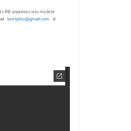
 LINE prijavnicu istu možete
ail :
luretijdoo@gmail.com
ili