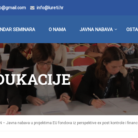
doo@gmail.com
info@lureti.hr
ENDAR SEMINARA
O NAMA
JAVNA NABAVA
OSTA
EDUKACIJE
– Javna nabava u projektima EU fondova iz perspektive ex post kontrole i financi