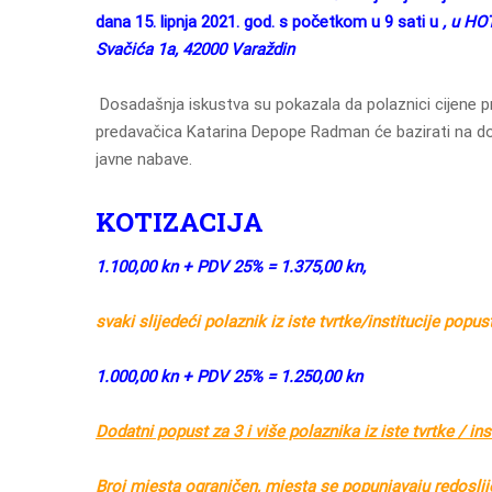
dana 15. lipnja 2021. god. s početkom u 9 sati u
, u HO
Svačića 1a
, 42000 Varaždin
Dosadašnja iskustva su pokazala da polaznici cijene pr
predavačica Katarina Depope Radman će bazirati na d
javne nabave.
KOTIZACIJA
1.100,00 kn + PDV 25% = 1.375,00 kn,
svaki slijedeći polaznik iz iste tvrtke/institucije popus
1.000,00 kn + PDV 25% = 1.250,00 kn
Dodatni popust za 3 i više polaznika iz iste tvrtke / ins
Broj mjesta ograničen, mjesta se popunjavaju redoslije