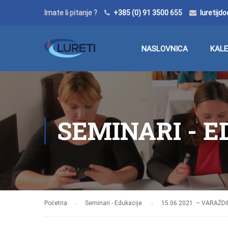
Imate li pitanje ?
+385 (0) 91 3500 655
luretij
NASLOVNICA
KAL
SEMINARI - 
Početna
Seminari - Edukacije
15.06.2021. – VARAŽDIN 