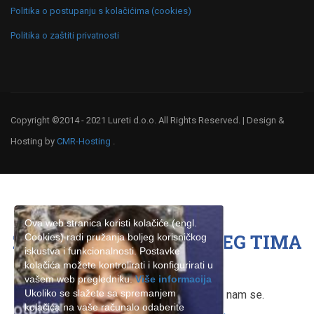
Politika o postupanju s kolačićima (cookies)
Politika o zaštiti privatnosti
Copyright ©2014 - 2021 Lureti d.o.o. All Rights Reserved. | Design &
Hosting by
CMR-Hosting
.
Ova web stranica koristi kolačiće (engl.
ŽELITE BITI ČLAN NAŠEG TIMA
Cookies) radi pružanja boljeg korisničkog
iskustva i funkcionalnosti. Postavke
?
kolačića možete kontrolirati i konfigurirati u
vašem web pregledniku.
Više informacija
Ukoliko se slažete sa spremanjem
Ukoliko ste zainteresirani, obratite nam se.
kolačića na vaše računalo odaberite