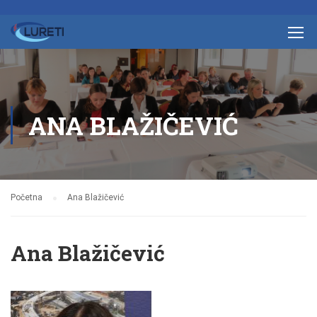
ANA BLAŽIČEVIĆ
Početna
Ana Blažičević
Ana Blažičević