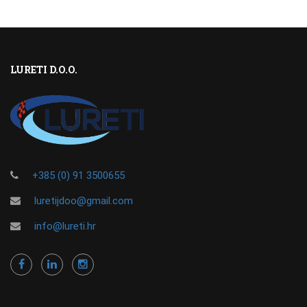
LURETI D.O.O.
+385 (0) 91 3500655
luretijdoo@gmail.com
info@lureti.hr