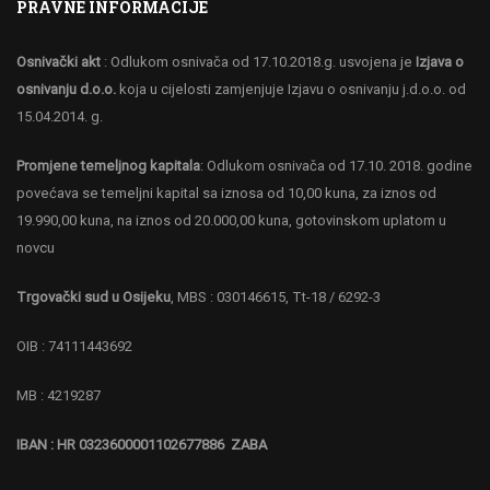
PRAVNE INFORMACIJE
Osnivački akt
: Odlukom osnivača od 17.10.2018.g. usvojena je
Izjava o
osnivanju d.o.o.
koja u cijelosti zamjenjuje Izjavu o osnivanju j.d.o.o. od
15.04.2014. g.
Promjene temeljnog kapitala
: Odlukom osnivača od 17.10. 2018. godine
povećava se temeljni kapital sa iznosa od 10,00 kuna, za iznos od
19.990,00 kuna, na iznos od 20.000,00 kuna, gotovinskom uplatom u
novcu
Trgovački sud u Osijeku
, MBS : 030146615, Tt-18 / 6292-3
OIB : 74111443692
MB : 4219287
IBAN : HR 0323600001102677886 ZABA