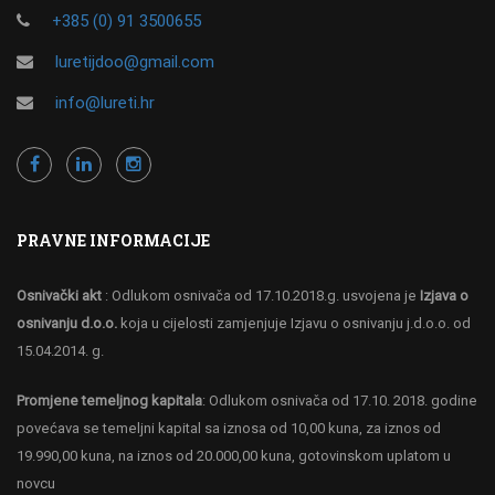
+385 (0) 91 3500655
luretijdoo@gmail.com
info@lureti.hr
PRAVNE INFORMACIJE
Osnivački akt
: Odlukom osnivača od 17.10.2018.g. usvojena je
Izjava o
osnivanju d.o.o.
koja u cijelosti zamjenjuje Izjavu o osnivanju j.d.o.o. od
15.04.2014. g.
Promjene temeljnog kapitala
: Odlukom osnivača od 17.10. 2018. godine
povećava se temeljni kapital sa iznosa od 10,00 kuna, za iznos od
19.990,00 kuna, na iznos od 20.000,00 kuna, gotovinskom uplatom u
novcu