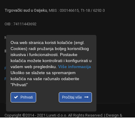
Trgovački sud u Osijeku
, MBS : 030146615, Tt-18 / 6292-3
OIB : 74111443692
MB : 4219287
Ova web stranica koristi kolačiće (engl.
Cookies) radi pružanja boljeg korisničkog
IBAN : HR 0323600001102677886 ZABA
iskustva i funkcionalnosti. Postavke
kolačića možete kontrolirati i konfigurirati u
vašem web pregledniku.
Više informacija
Politika o postupanju s kolačićima (cookies)
Ukoliko se slažete sa spremanjem
kolačića na vaše računalo odaberite
Politika o zaštiti privatnosti
"Prihvati"
Prihvati
Pročitaj više
Copyright ©2014 - 2021 Lureti d.o.o. All Rights Reserved. | Design &
Hosting by
CMR-Hosting
.