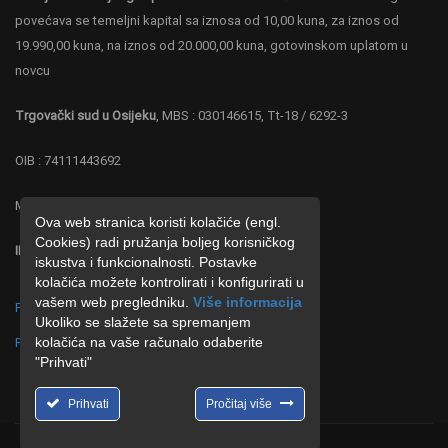
povećava se temeljni kapital sa iznosa od 10,00 kuna, za iznos od
19.990,00 kuna, na iznos od 20.000,00 kuna, gotovinskom uplatom u
novcu
Trgovački sud u Osijeku
, MBS : 030146615, Tt-18 / 6292-3
OIB : 74111443692
MB : 4219287
Ova web stranica koristi kolačiće (engl.
Cookies) radi pružanja boljeg korisničkog
IBAN : HR 0323600001102677886 ZABA
iskustva i funkcionalnosti. Postavke
kolačića možete kontrolirati i konfigurirati u
vašem web pregledniku.
Više informacija
Politika o postupanju s kolačićima (cookies)
Ukoliko se slažete sa spremanjem
kolačića na vaše računalo odaberite
Politika o zaštiti privatnosti
"Prihvati"
Prihvati
Pročitaj više