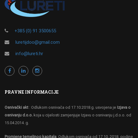
+385 (0) 91 3500655
luretijdoo@gmail.com
info@lureti.hr
PRAVNE INFORMACIJE
Osnivački akt
: Odlukom osnivača od 17.10.2018.g. usvojena je
Izjava o
osnivanju d.o.o.
koja u cijelosti zamjenjuje Izjavu o osnivanju j.d.o.o. od
15.04.2014. g.
Promjene temeljnog kapitala
: Odlukom osnivača od 17.10. 2018. godine