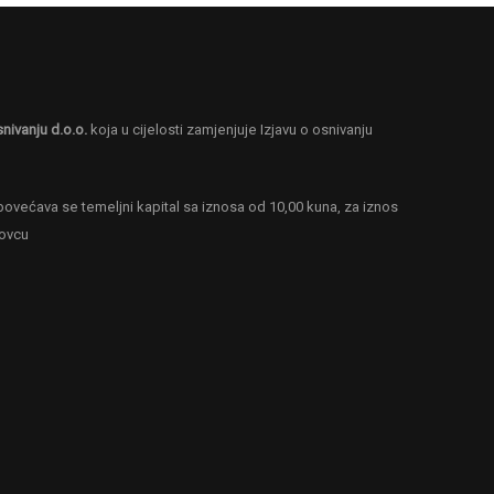
snivanju d.o.o.
koja u cijelosti zamjenjuje Izjavu o osnivanju
ovećava se temeljni kapital sa iznosa od 10,00 kuna, za iznos
novcu