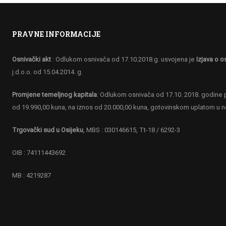
PRAVNE INFORMACIJE
Osnivački akt
: Odlukom osnivača od 17.10.2018.g. usvojena je
Izjava o o
j.d.o.o. od 15.04.2014. g.
Promjene temeljnog kapitala
: Odlukom osnivača od 17.10. 2018. godine p
od 19.990,00 kuna, na iznos od 20.000,00 kuna, gotovinskom uplatom u 
Trgovački sud u Osijeku
, MBS : 030146615, Tt-18 / 6292-3
OIB : 74111443692
MB : 4219287