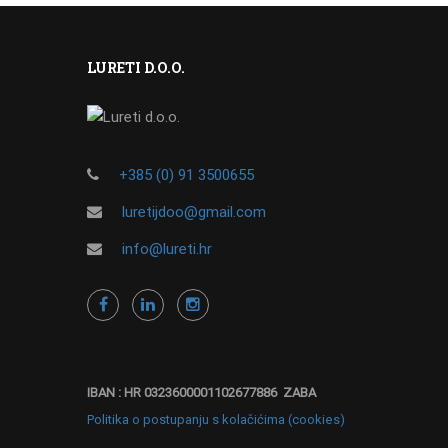
LURETI D.O.O.
+385 (0) 91 3500655
luretijdoo@gmail.com
info@lureti.hr
IBAN : HR 0323600001102677886 ZABA
Politika o postupanju s kolačićima (cookies)