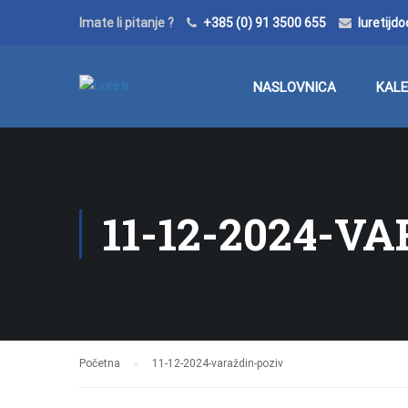
Imate li pitanje ?
+385 (0) 91 3500 655
luretij
NASLOVNICA
KAL
11-12-2024-V
Početna
11-12-2024-varaždin-poziv