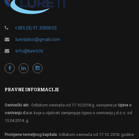
+385 (0) 91 3500655
luretijdoo@gmail.com
info@lureti.hr
PRAVNE INFORMACIJE
Osnivački akt
: Odlukom osnivača od 17.10.2018.g. usvojena je
Izjava o
osnivanju d.o.o.
koja u cijelosti zamjenjuje Izjavu o osnivanju j.d.o.o. od
15.04.2014. g.
Promjene temeljnog kapitala
: Odlukom osnivača od 17.10. 2018. godine