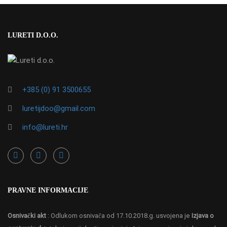
LURETI D.O.O.
+385 (0) 91 3500655
luretijdoo@gmail.com
info@lureti.hr
PRAVNE INFORMACIJE
Osnivački akt
: Odlukom osnivača od 17.10.2018.g. usvojena je
Izjava o