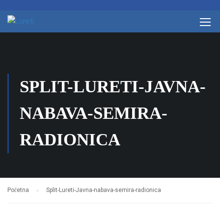
SPLIT-LURETI-JAVNA-
NABAVA-SEMIRA-
RADIONICA
Početna
Split-Lureti-Javna-nabava-semira-radionica