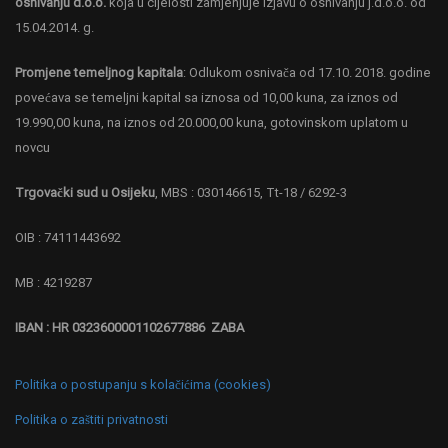
osnivanju d.o.o.
koja u cijelosti zamjenjuje Izjavu o osnivanju j.d.o.o. od
15.04.2014. g.
Promjene temeljnog kapitala
: Odlukom osnivača od 17.10. 2018. godine
povećava se temeljni kapital sa iznosa od 10,00 kuna, za iznos od
19.990,00 kuna, na iznos od 20.000,00 kuna, gotovinskom uplatom u
novcu
Trgovački sud u Osijeku
, MBS : 030146615, Tt-18 / 6292-3
OIB : 74111443692
MB : 4219287
IBAN : HR 0323600001102677886 ZABA
Politika o postupanju s kolačićima (cookies)
Politika o zaštiti privatnosti