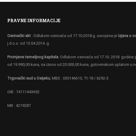
PRAVNE INFORMACIJE
Osnivački akt
: Odlukom osnivača od 17.10.2018.g. usvojena je
Izjava o o
j.d.o.o. od 15.04.2014. g.
Promjene temeljnog kapitala
: Odlukom osnivača od 17.10. 2018. godine p
od 19.990,00 kuna, na iznos od 20.000,00 kuna, gotovinskom uplatom u 
Trgovački sud u Osijeku
, MBS : 030146615, Tt-18 / 6292-3
OIB : 74111443692
MB : 4219287