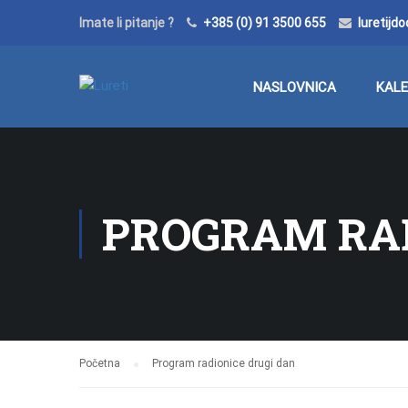
Imate li pitanje ?
+385 (0) 91 3500 655
luretij
NASLOVNICA
KAL
PROGRAM RAD
Početna
Program radionice drugi dan