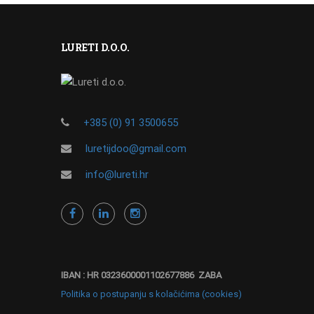
LURETI D.O.O.
+385 (0) 91 3500655
luretijdoo@gmail.com
info@lureti.hr
IBAN : HR 0323600001102677886 ZABA
Politika o postupanju s kolačićima (cookies)