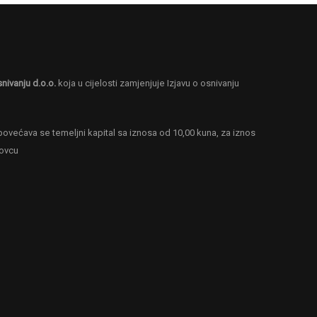
snivanju d.o.o.
koja u cijelosti zamjenjuje Izjavu o osnivanju
ovećava se temeljni kapital sa iznosa od 10,00 kuna, za iznos
novcu