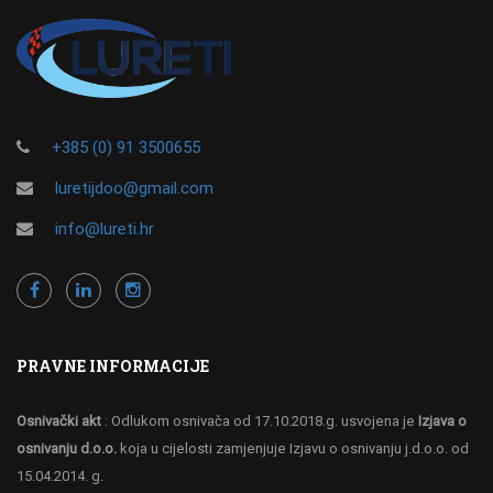
+385 (0) 91 3500655
luretijdoo@gmail.com
info@lureti.hr
PRAVNE INFORMACIJE
Osnivački akt
: Odlukom osnivača od 17.10.2018.g. usvojena je
Izjava o
osnivanju d.o.o.
koja u cijelosti zamjenjuje Izjavu o osnivanju j.d.o.o. od
15.04.2014. g.