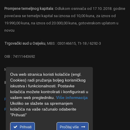
Promjene temeljnog kapitala
: Odlukom osnivača od 17.10. 2018. godine
povećava se temeljni kapital sa iznosa od 10,00 kuna, za iznos od
19.990,00 kuna, na iznos od 20.000,00 kuna, gotovinskom uplatom u
novcu
Trgovački sud u Osijeku
, MBS : 030146615, Tt-18 / 6292-3
OIB : 74111443692
MB : 4219287
Ova web stranica koristi kolačiće (engl.
Cookies) radi pružanja boljeg korisničkog
IBAN : HR 0323600001102677886 ZABA
iskustva i funkcionalnosti. Postavke
kolačića možete kontrolirati i konfigurirati u
vašem web pregledniku.
Više informacija
Politika o postupanju s kolačićima (cookies)
Ukoliko se slažete sa spremanjem
kolačića na vaše računalo odaberite
Politika o zaštiti privatnosti
"Prihvati"
Prihvati
Pročitaj više