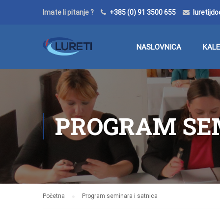
Imate li pitanje ?
+385 (0) 91 3500 655
luretij
NASLOVNICA
KAL
PROGRAM SEM
Početna
Program seminara i satnica