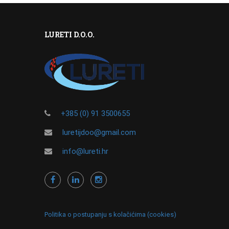
LURETI D.O.O.
+385 (0) 91 3500655
luretijdoo@gmail.com
info@lureti.hr
Politika o postupanju s kolačićima (cookies)