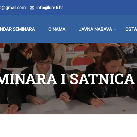
doo@gmail.com
info@lureti.hr
ENDAR SEMINARA
O NAMA
JAVNA NABAVA
OSTA
INARA I SATNICA