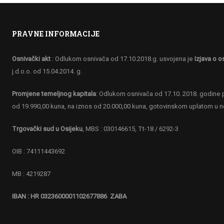
PRAVNE INFORMACIJE
Osnivački akt
: Odlukom osnivača od 17.10.2018.g. usvojena je
Izjava o o
j.d.o.o. od 15.04.2014. g.
Promjene temeljnog kapitala
: Odlukom osnivača od 17.10. 2018. godine p
od 19.990,00 kuna, na iznos od 20.000,00 kuna, gotovinskom uplatom u 
Trgovački sud u Osijeku
, MBS : 030146615, Tt-18 / 6292-3
OIB : 74111443692
MB : 4219287
IBAN : HR 0323600001102677886 ZABA