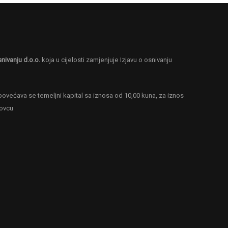
snivanju d.o.o.
koja u cijelosti zamjenjuje Izjavu o osnivanju
ovećava se temeljni kapital sa iznosa od 10,00 kuna, za iznos
novcu