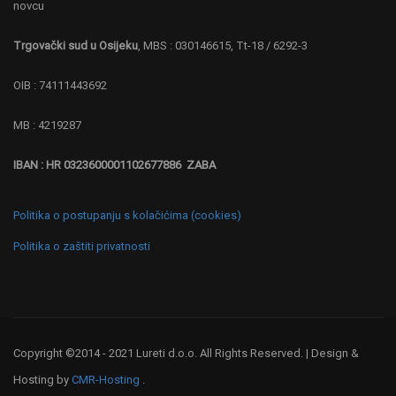
novcu
Trgovački sud u Osijeku
, MBS : 030146615, Tt-18 / 6292-3
OIB : 74111443692
MB : 4219287
IBAN : HR 0323600001102677886 ZABA
Politika o postupanju s kolačićima (cookies)
Politika o zaštiti privatnosti
Copyright ©2014 - 2021 Lureti d.o.o. All Rights Reserved. | Design &
Hosting by
CMR-Hosting
.