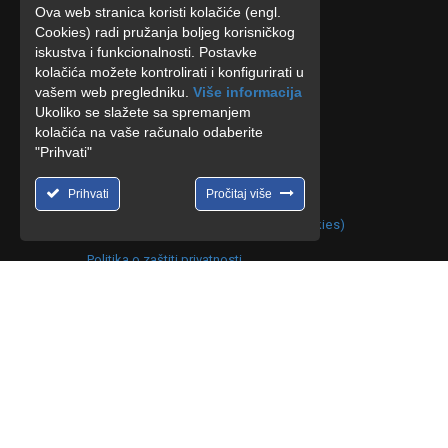
Ova web stranica koristi kolačiće (engl.
+385 (0) 91 3500655
Cookies) radi pružanja boljeg korisničkog
iskustva i funkcionalnosti. Postavke
luretijdoo@gmail.com
kolačića možete kontrolirati i konfigurirati u
vašem web pregledniku.
Više informacija
info@lureti.hr
Ukoliko se slažete sa spremanjem
kolačića na vaše računalo odaberite
"Prihvati"
Prihvati
Pročitaj više
Politika o postupanju s kolačićima (cookies)
Politika o zaštiti privatnosti
Copyright ©2014 - 2021 Lureti d.o.o. All Rights Reserved. | D