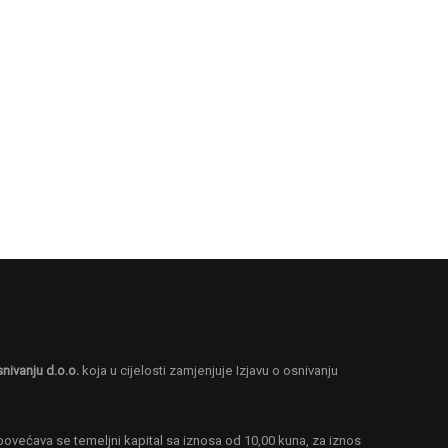
snivanju d.o.o.
koja u cijelosti zamjenjuje Izjavu o osnivanju
MA ?
ovećava se temeljni kapital sa iznosa od 10,00 kuna, za iznos