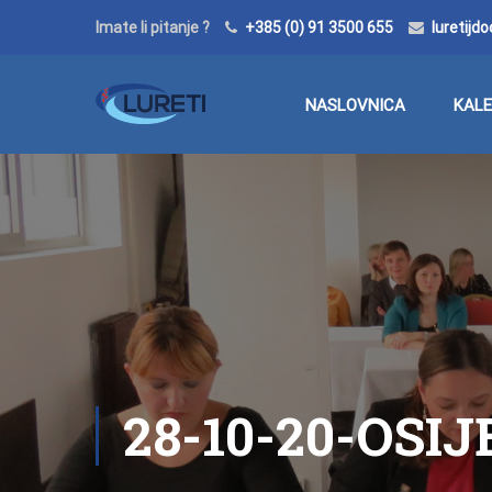
Imate li pitanje ?
+385 (0) 91 3500 655
luretij
NASLOVNICA
KAL
28-10-20-OSI