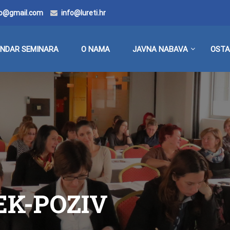
doo@gmail.com
info@lureti.hr
ENDAR SEMINARA
O NAMA
JAVNA NABAVA
OSTA
JEK-POZIV