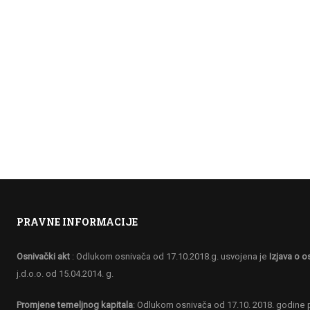
PRAVNE INFORMACIJE
Osnivački akt
: Odlukom osnivača od 17.10.2018.g. usvojena je
Izjava o o
j.d.o.o. od 15.04.2014. g.
ITE BITI ČLAN NAŠEG TI
Promjene temeljnog kapitala
: Odlukom osnivača od 17.10. 2018. godine p