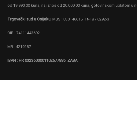
od 19.990,00 kuna, na iznos od 20.000,00 kuna, gotovinskom uplatom u 
Ukoliko ste zainteresirani, obratite nam se.
Trgovački sud u Osijeku
, MBS : 030146615, Tt-18 / 6292-3
KONTAKTIRAJTE NAS
OIB : 74111443692
MB : 4219287
IBAN : HR 0323600001102677886 ZABA
esign & Hosting by
CMR-Hosting
.