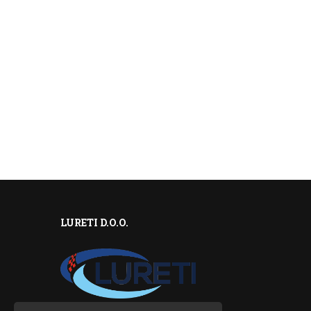
LURETI D.O.O.
ŽEL