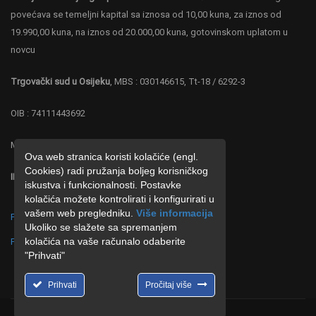
povećava se temeljni kapital sa iznosa od 10,00 kuna, za iznos od
19.990,00 kuna, na iznos od 20.000,00 kuna, gotovinskom uplatom u
novcu
Trgovački sud u Osijeku
, MBS : 030146615, Tt-18 / 6292-3
OIB : 74111443692
MB : 4219287
Ova web stranica koristi kolačiće (engl.
Cookies) radi pružanja boljeg korisničkog
IBAN : HR 0323600001102677886 ZABA
iskustva i funkcionalnosti. Postavke
kolačića možete kontrolirati i konfigurirati u
vašem web pregledniku.
Više informacija
Politika o postupanju s kolačićima (cookies)
Ukoliko se slažete sa spremanjem
kolačića na vaše računalo odaberite
Politika o zaštiti privatnosti
"Prihvati"
Prihvati
Pročitaj više