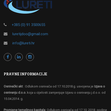
+385 (0) 91 3500655
luretijdoo@gmail.com
info@lureti.hr
PRAVNE INFORMACIJE
Osnivački akt
: Odlukom osnivača od 17.10.2018.g. usvojena je
Izjava o
osnivanju d.o.o.
koja u cijelosti zamjenjuje Izjavu o osnivanju j.d.o.o. od
15.04.2014. g.
Promjene temeljnog kapitala
: Odlukom osnivača od 17.10. 2018. godine