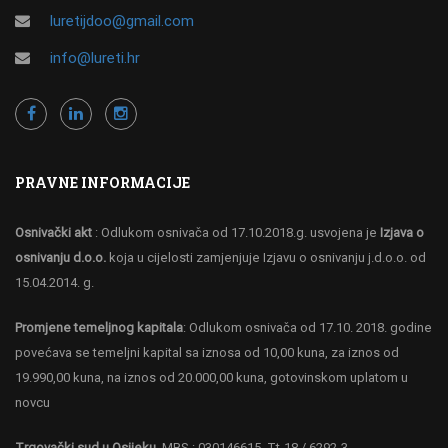
luretijdoo@gmail.com
info@lureti.hr
PRAVNE INFORMACIJE
Osnivački akt
: Odlukom osnivača od 17.10.2018.g. usvojena je
Izjava o
osnivanju d.o.o.
koja u cijelosti zamjenjuje Izjavu o osnivanju j.d.o.o. od
15.04.2014. g.
Promjene temeljnog kapitala
: Odlukom osnivača od 17.10. 2018. godine
povećava se temeljni kapital sa iznosa od 10,00 kuna, za iznos od
19.990,00 kuna, na iznos od 20.000,00 kuna, gotovinskom uplatom u
novcu
Trgovački sud u Osijeku
, MBS : 030146615, Tt-18 / 6292-3