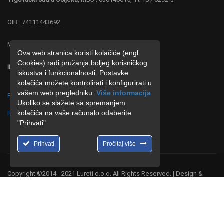
OIB : 74111443692
MB : 4219287
Ova web stranica koristi kolačiće (engl.
Cookies) radi pružanja boljeg korisničkog
IBAN : HR 0323600001102677886 ZABA
iskustva i funkcionalnosti. Postavke
kolačića možete kontrolirati i konfigurirati u
vašem web pregledniku.
Više informacija
Politika o postupanju s kolačićima (cookies)
Ukoliko se slažete sa spremanjem
kolačića na vaše računalo odaberite
Politika o zaštiti privatnosti
"Prihvati"
Prihvati
Pročitaj više
Copyright ©2014 - 2021 Lureti d.o.o. All Rights Reserved. | Design &
Hosting by
CMR-Hosting
.