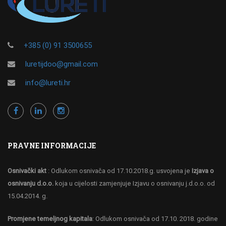
+385 (0) 91 3500655
luretijdoo@gmail.com
info@lureti.hr
PRAVNE INFORMACIJE
Osnivački akt
: Odlukom osnivača od 17.10.2018.g. usvojena je
Izjava o
osnivanju d.o.o.
koja u cijelosti zamjenjuje Izjavu o osnivanju j.d.o.o. od
15.04.2014. g.
Promjene temeljnog kapitala
: Odlukom osnivača od 17.10. 2018. godine