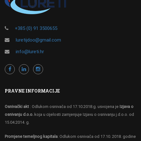
+385 (0) 91 3500655
luretijdoo@gmail.com
info@lureti.hr
PRAVNE INFORMACIJE
Osnivački akt
: Odlukom osnivača od 17.10.2018.g. usvojena je
Izjava o
osnivanju d.o.o.
koja u cijelosti zamjenjuje Izjavu o osnivanju j.d.o.o. od
15.04.2014. g.
Promjene temeljnog kapitala
: Odlukom osnivača od 17.10. 2018. godine