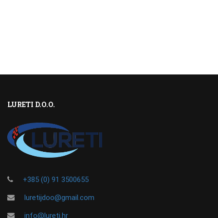
LURETI D.O.O.
+385 (0) 91 3500655
luretijdoo@gmail.com
info@lureti.hr