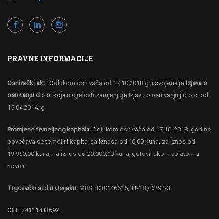
PRAVNE INFORMACIJE
Osnivački akt
: Odlukom osnivača od 17.10.2018.g. usvojena je
Izjava o
osnivanju d.o.o.
koja u cijelosti zamjenjuje Izjavu o osnivanju j.d.o.o. od
15.04.2014. g.
Promjene temeljnog kapitala
: Odlukom osnivača od 17.10. 2018. godine
povećava se temeljni kapital sa iznosa od 10,00 kuna, za iznos od
19.990,00 kuna, na iznos od 20.000,00 kuna, gotovinskom uplatom u
novcu
Trgovački sud u Osijeku
, MBS : 030146615, Tt-18 / 6292-3
OIB : 74111443692