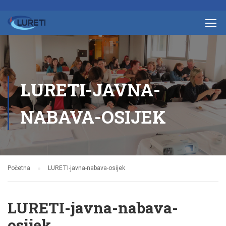
LURETI-JAVNA-
NABAVA-OSIJEK
Početna
LURETI-javna-nabava-osijek
LURETI-javna-nabava-
osijek