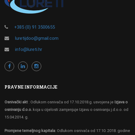
+385 (0) 91 3500655
luretijdoo@gmail.com
info@lureti.hr
PRAVNE INFORMACIJE
Osnivački akt
: Odlukom osnivača od 17.10.2018.g. usvojena je
Izjava o
osnivanju d.o.o.
koja u cijelosti zamjenjuje Izjavu o osnivanju j.d.o.o. od
15.04.2014. g.
Promjene temeljnog kapitala
: Odlukom osnivača od 17.10. 2018. godine