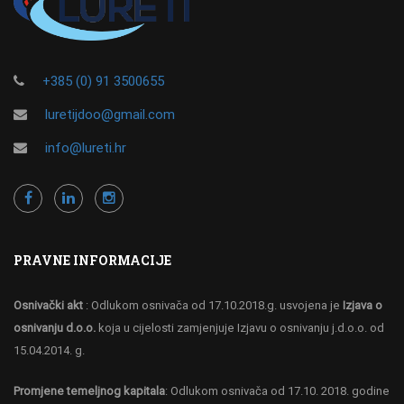
+385 (0) 91 3500655
luretijdoo@gmail.com
info@lureti.hr
PRAVNE INFORMACIJE
Osnivački akt
: Odlukom osnivača od 17.10.2018.g. usvojena je
Izjava o
osnivanju d.o.o.
koja u cijelosti zamjenjuje Izjavu o osnivanju j.d.o.o. od
15.04.2014. g.
Promjene temeljnog kapitala
: Odlukom osnivača od 17.10. 2018. godine